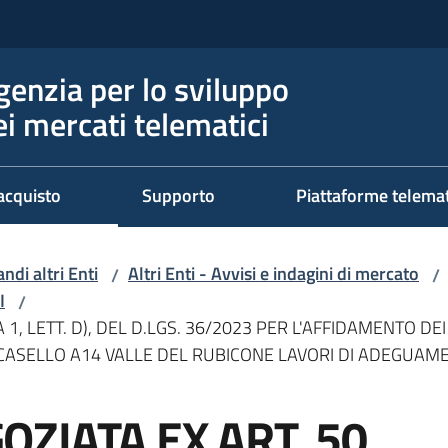
genzia per lo sviluppo
ei mercati telematici
acquisto
Supporto
Piattaforme telema
ndi altri Enti
Altri Enti - Avvisi e indagini di mercato
/
/
I
/
, LETT. D), DEL D.LGS. 36/2023 PER L'AFFIDAMENTO DE
 CASELLO A14 VALLE DEL RUBICONE LAVORI DI ADEGUA
ZIATA EX ART. 50,