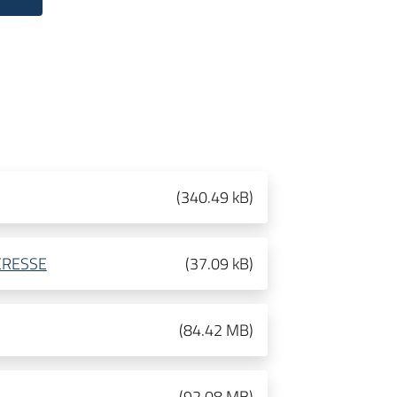
(
340.49 kB
)
ERESSE
(
37.09 kB
)
(
84.42 MB
)
(
92.08 MB
)