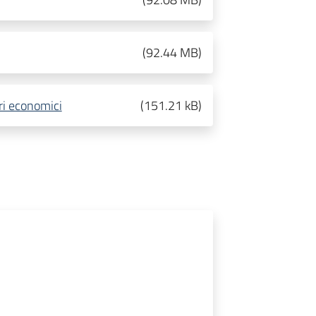
(
92.44 MB
)
ori economici
(
151.21 kB
)