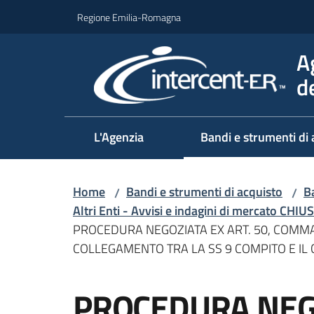
Vai al contenuto
Vai alla navigazione
Vai al footer
Regione Emilia-Romagna
A
d
L'Agenzia
Bandi e strumenti di 
Home
Bandi e strumenti di acquisto
Ba
/
/
Altri Enti - Avvisi e indagini di mercato CHIUS
PROCEDURA NEGOZIATA EX ART. 50, COMMA 1
COLLEGAMENTO TRA LA SS 9 COMPITO E IL
Salta al contenuto
PROCEDURA NEGO