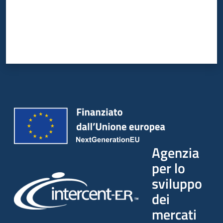
Agenzia
per lo
sviluppo
dei
mercati