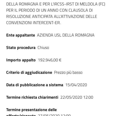
Seguici
DELLA ROMAGNA E PER L’IRCSS-IRST DI MELDOLA (FC)
su
PER IL PERIODO DI UN ANNO CON CLAUSOLA DI
RISOLUZIONE ANTICIPATA ALL’ATTIVAZIONE DELLE
CONVENZIONI INTERCENT-ER.
Ente appaltante
AZIENDA USL DELLA ROMAGNA
Stato procedura
Chiuso
Importo appalto
192.946,00 €
Criterio di aggiudicazione
Prezzo più basso
Data di pubblicazione a sistema
15/04/2020
Termine richiesta chiarimenti
22/05/2020 12:00
Termine presentazione delle
offerte/risposte
27/05/2020 12:00