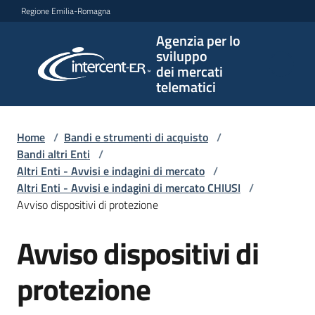
Vai al contenuto
Vai alla navigazione
Vai al footer
Regione Emilia-Romagna
Agenzia per lo
Agenzia
sviluppo
per lo
dei mercati
sviluppo
telematici
dei
mercati
telematici
Home
/
Bandi e strumenti di acquisto
/
Bandi altri Enti
/
Altri Enti - Avvisi e indagini di mercato
/
Altri Enti - Avvisi e indagini di mercato CHIUSI
/
L'Agenzia
Avviso dispositivi di protezione
Avviso dispositivi di
Salta al contenuto
Bandi
e
protezione
strumenti
di