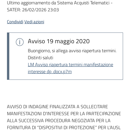
Ultimo aggiornamento da Sistema Acquisti Telematici -
acquisto
SATER:
26/02/2026 23:03
Condividi
Vedi azioni
Supporto
Avviso
19 maggio 2020
Piattaforme
Buongiorno, si allega avviso riapertura termini.
telematiche
Distinti saluti
LM Avviso riapertura termini manifestazione
interesse dp .docx.p7m
English
Dati del bando
AVVISO DI INDAGINE FINALIZZATA A SOLLECITARE
site
MANIFESTAZIONI D’INTERESSE PER LA PARTECIPAZIONE
ALLA SUCCESSIVA PROCEDURA NEGOZIATA PER LA
FORNITURA DI “DISPOSITIVI DI PROTEZIONE” PER L’AUSL