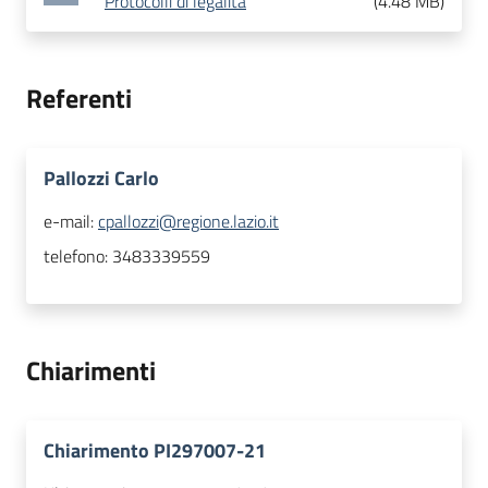
Protocolli di legalità
(
4.48 MB
)
Referenti
Pallozzi Carlo
e-mail:
cpallozzi@regione.lazio.it
telefono:
3483339559
Chiarimenti
Chiarimento PI297007-21