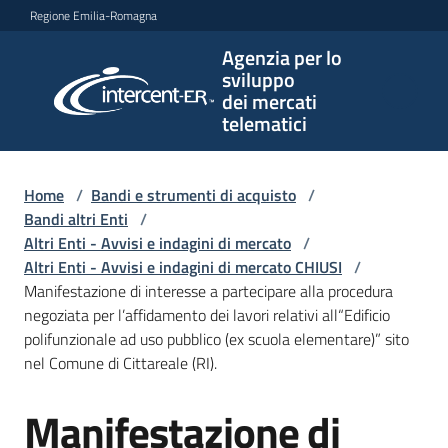
Vai al contenuto
Vai alla navigazione
Vai al footer
Regione Emilia-Romagna
Agenzia per lo
Agenzia
sviluppo
per lo
dei mercati
sviluppo
telematici
dei
mercati
telematici
Home
/
Bandi e strumenti di acquisto
/
Bandi altri Enti
/
Altri Enti - Avvisi e indagini di mercato
/
Altri Enti - Avvisi e indagini di mercato CHIUSI
/
L'Agenzia
Manifestazione di interesse a partecipare alla procedura
negoziata per l’affidamento dei lavori relativi all“Edificio
polifunzionale ad uso pubblico (ex scuola elementare)” sito
nel Comune di Cittareale (RI).
Bandi
e
Manifestazione di
strumenti
Salta al contenuto
di