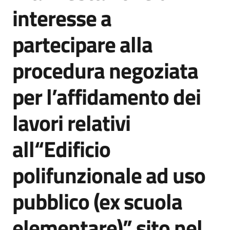
acquisto
interesse a
partecipare alla
Supporto
procedura negoziata
per l’affidamento dei
Piattaforme
telematiche
lavori relativi
all“Edificio
polifunzionale ad uso
English
pubblico (ex scuola
site
elementare)” sito nel