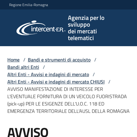
Vai al contenuto
Vai alla navigazione
Vai al footer
Regione Emilia-Romagna
Agenzia per lo
Agenzia
sviluppo
per lo
dei mercati
sviluppo
telematici
dei
mercati
telematici
Home
/
Bandi e strumenti di acquisto
/
Bandi altri Enti
/
Altri Enti - Avvisi e indagini di mercato
/
Altri Enti - Avvisi e indagini di mercato CHIUSI
/
L'Agenzia
AVVISO MANIFESTAZIONE DI INTERESSE PER
L'EVENTUALE FORNITURA DI UN VEICOLO FUORISTRADA
(pick-up) PER LE ESIGENZE DELL'U.O.C. 118 ED
EMERGENZA TERRITORIALE DELL'AUSL DELLA ROMAGNA
Bandi
e
AVVISO
strumenti
Salta al contenuto
di