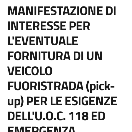
acquisto
MANIFESTAZIONE DI
INTERESSE PER
Supporto
L'EVENTUALE
FORNITURA DI UN
Piattaforme
telematiche
VEICOLO
FUORISTRADA (pick-
up) PER LE ESIGENZE
English
DELL'U.O.C. 118 ED
site
EMERGENZA