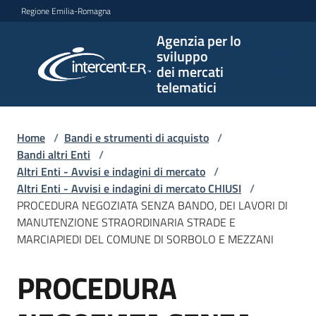
Vai al contenuto
Vai alla navigazione
Vai al footer
Regione Emilia-Romagna
Agenzia per lo
Agenzia
sviluppo
per lo
dei mercati
sviluppo
telematici
dei
mercati
telematici
Home
/
Bandi e strumenti di acquisto
/
Bandi altri Enti
/
Altri Enti - Avvisi e indagini di mercato
/
Altri Enti - Avvisi e indagini di mercato CHIUSI
/
L'Agenzia
PROCEDURA NEGOZIATA SENZA BANDO, DEI LAVORI DI
MANUTENZIONE STRAORDINARIA STRADE E
MARCIAPIEDI DEL COMUNE DI SORBOLO E MEZZANI
Bandi
PROCEDURA
e
Salta al contenuto
strumenti
di