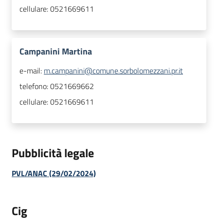
cellulare:
0521669611
Campanini Martina
e-mail:
m.campanini@comune.sorbolomezzani.pr.it
telefono:
0521669662
cellulare:
0521669611
Pubblicità legale
PVL/ANAC (29/02/2024)
Cig