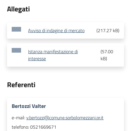
Allegati
Avviso di indagine di mercato
(
217.27 kB
)
Istanza manifestazione di
(
57.00
interesse
kB
)
Referenti
Bertozzi Valter
e-mail:
v.bertozzi@comune.sorbolomezzani.pr.it
telefono:
0521669671