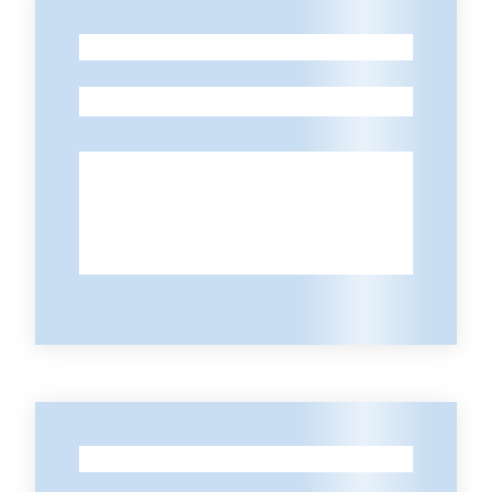
Seguici
-
su
-
-