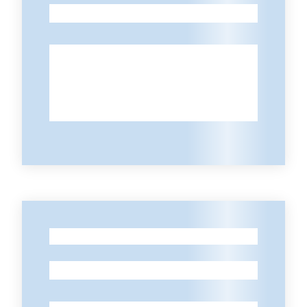
-
-
-