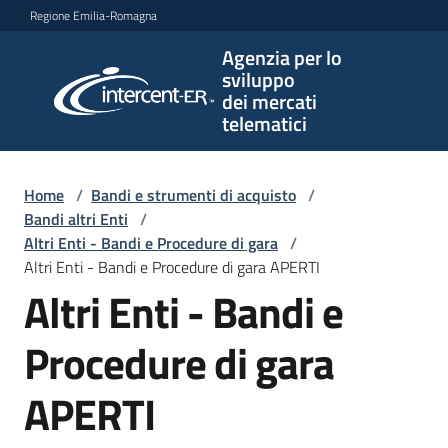
Vai al contenuto
Vai alla navigazione
Vai al footer
Regione Emilia-Romagna
Agenzia per lo
Agenzia
sviluppo
per lo
dei mercati
sviluppo
telematici
dei
mercati
telematici
Home
/
Bandi e strumenti di acquisto
/
Bandi altri Enti
/
Altri Enti - Bandi e Procedure di gara
/
Altri Enti - Bandi e Procedure di gara APERTI
L'Agenzia
Altri Enti - Bandi e
Procedure di gara
Bandi
e
APERTI
strumenti
di