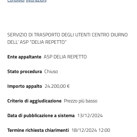
acquisto
Supporto
Dati del bando
SERVIZIO DI TRASPORTO DEGLI UTENTI CENTRO DIURNO
DELL’ ASP “DELIA REPETTO”
Piattaforme
Ente appaltante
ASP DELIA REPETTO
telematiche
Stato procedura
Chiuso
Importo appalto
24.200,00 €
Criterio di aggiudicazione
Prezzo più basso
English
site
Data di pubblicazione a sistema
13/12/2024
Termine richiesta chiarimenti
18/12/2024 12:00