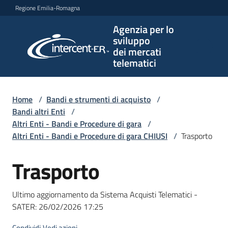
Vai al contenuto
Vai alla navigazione
Vai al footer
Regione Emilia-Romagna
Agenzia per lo
Agenzia
sviluppo
per lo
dei mercati
sviluppo
telematici
dei
mercati
telematici
Home
/
Bandi e strumenti di acquisto
/
Bandi altri Enti
/
Altri Enti - Bandi e Procedure di gara
/
Altri Enti - Bandi e Procedure di gara CHIUSI
/
Trasporto
L'Agenzia
Trasporto
Salta al contenuto
Bandi
Ultimo aggiornamento da Sistema Acquisti Telematici -
e
SATER:
26/02/2026 17:25
strumenti
di
Condividi
Vedi azioni