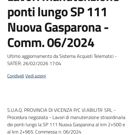
acquisto
ponti lungo SP 111
Nuova Gasparona -
Supporto
Comm. 06/2024
Piattaforme
Ultimo aggiornamento da Sistema Acquisti Telematici -
telematiche
SATER:
26/02/2026 17:04
Condividi
Vedi azioni
English
Dati del bando
S.U.A.Q. PROVINCIA DI VICENZA P/C VI.ABILITA' SRL -
site
Procedura negoziata - Lavori di manutenzione straordinaria
dei ponti lungo la SP 111 Nuova Gasparona al km 2+500 e
al km 2+965. Commessa n. 06/2024