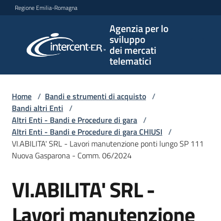
Vai al contenuto
Vai alla navigazione
Vai al footer
Regione Emilia-Romagna
Agenzia per lo
Agenzia
sviluppo
per lo
dei mercati
sviluppo
telematici
dei
mercati
telematici
Home
/
Bandi e strumenti di acquisto
/
Bandi altri Enti
/
Altri Enti - Bandi e Procedure di gara
/
Altri Enti - Bandi e Procedure di gara CHIUSI
/
L'Agenzia
VI.ABILITA' SRL - Lavori manutenzione ponti lungo SP 111
Nuova Gasparona - Comm. 06/2024
VI.ABILITA' SRL -
Bandi
Salta al contenuto
e
strumenti
Lavori manutenzione
di