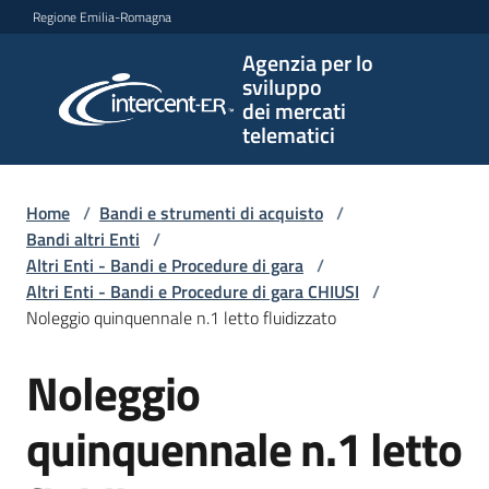
Vai al contenuto
Vai alla navigazione
Vai al footer
Regione Emilia-Romagna
Agenzia per lo
Agenzia
sviluppo
per lo
dei mercati
sviluppo
telematici
dei
mercati
telematici
Home
/
Bandi e strumenti di acquisto
/
Bandi altri Enti
/
Altri Enti - Bandi e Procedure di gara
/
Altri Enti - Bandi e Procedure di gara CHIUSI
/
L'Agenzia
Noleggio quinquennale n.1 letto fluidizzato
Noleggio
Salta al contenuto
Bandi
e
quinquennale n.1 letto
strumenti
di