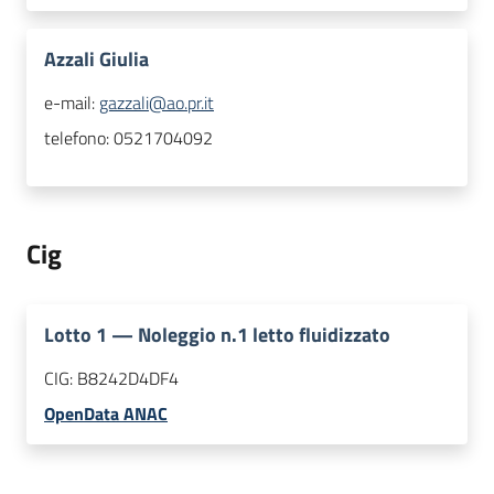
Azzali Giulia
e-mail:
gazzali@ao.pr.it
telefono:
0521704092
Cig
Lotto
1
—
Noleggio n.1 letto fluidizzato
CIG:
B8242D4DF4
OpenData ANAC