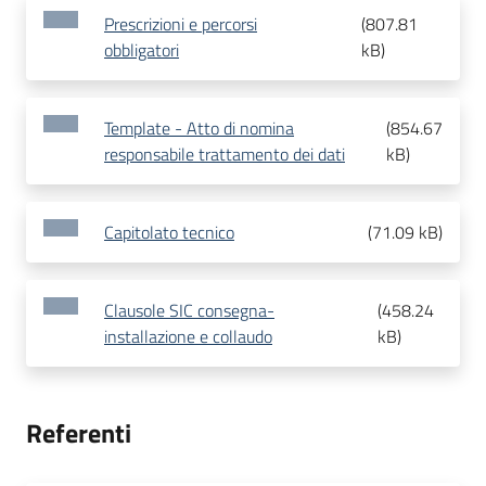
Prescrizioni e percorsi
(
807.81
obbligatori
kB
)
Template - Atto di nomina
(
854.67
responsabile trattamento dei dati
kB
)
Capitolato tecnico
(
71.09 kB
)
Clausole SIC consegna-
(
458.24
installazione e collaudo
kB
)
Referenti