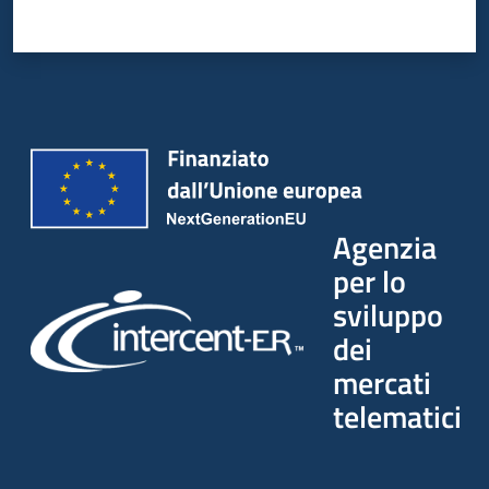
Agenzia
per lo
sviluppo
dei
mercati
telematici