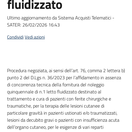
fluidizzato
acquisto
Ultimo aggiornamento da Sistema Acquisti Telematici -
SATER:
26/02/2026 16:43
Supporto
Condividi
Vedi azioni
Piattaforme
telematiche
Dati del bando
Procedura negoziata, ai sensi dell’art. 76, comma 2 lettera b)
punto 2 del D.Lgs n. 36/2023 per l’affidamento in assenza
di concorrenza tecnica della fornitura del noleggio
quinquennale di n.1 letto fluidizzato destinato al
trattamento e cura di pazienti con ferite chirurgiche e
English
traumatiche, per la terapia delle lesioni cutanee di
site
particolare gravità in pazienti ustionati e/o traumatizzati,
lesioni da decubito gravi o pazienti con insufficienza acuta
dell’organo cutaneo, per le esigenze di vari reparti