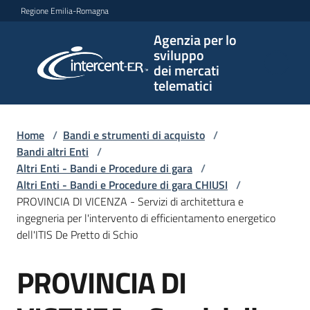
Vai al contenuto
Vai alla navigazione
Vai al footer
Regione Emilia-Romagna
Agenzia per lo
Agenzia
sviluppo
per lo
dei mercati
sviluppo
telematici
dei
mercati
telematici
Home
/
Bandi e strumenti di acquisto
/
Bandi altri Enti
/
Altri Enti - Bandi e Procedure di gara
/
Altri Enti - Bandi e Procedure di gara CHIUSI
/
L'Agenzia
PROVINCIA DI VICENZA - Servizi di architettura e
ingegneria per l'intervento di efficientamento energetico
dell'ITIS De Pretto di Schio
Bandi
PROVINCIA DI
e
Salta al contenuto
strumenti
di