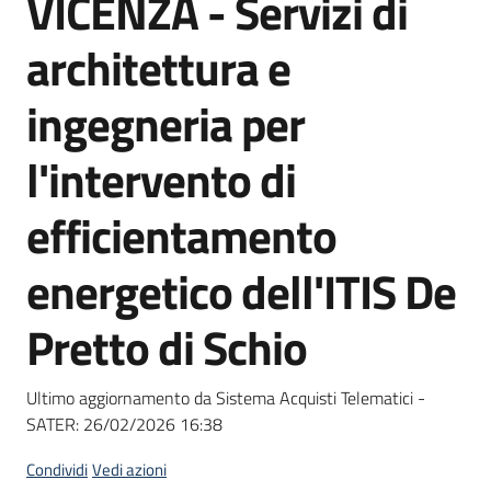
VICENZA - Servizi di
acquisto
architettura e
Supporto
ingegneria per
l'intervento di
Piattaforme
efficientamento
telematiche
energetico dell'ITIS De
Pretto di Schio
English
Ultimo aggiornamento da Sistema Acquisti Telematici -
site
SATER:
26/02/2026 16:38
Condividi
Vedi azioni