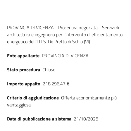
Seguici
su
Dati del bando
PROVINCIA DI VICENZA - Procedura negoziata - Servizi di
architettura e ingegneria per l'intervento di efficientamento
energetico dell'I.T.I.S. De Pretto di Schio (VI)
Ente appaltante
PROVINCIA DI VICENZA
Stato procedura
Chiuso
Importo appalto
218.296,47 €
Criterio di aggiudicazione
Offerta economicamente più
vantaggiosa
Data di pubblicazione a sistema
21/10/2025