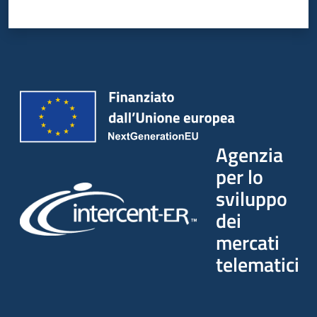
Agenzia
per lo
sviluppo
dei
mercati
telematici