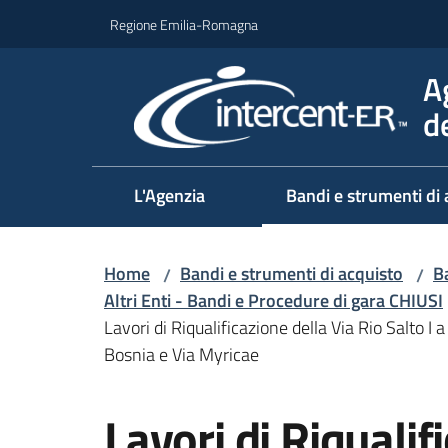
Vai al contenuto
Vai alla navigazione
Vai al footer
Regione Emilia-Romagna
A
d
L'Agenzia
Bandi e strumenti di 
Home
Bandi e strumenti di acquisto
Ba
/
/
Altri Enti - Bandi e Procedure di gara CHIUSI
Lavori di Riqualificazione della Via Rio Salto 
Bosnia e Via Myricae
Salta al contenuto
Lavori di Riqualif