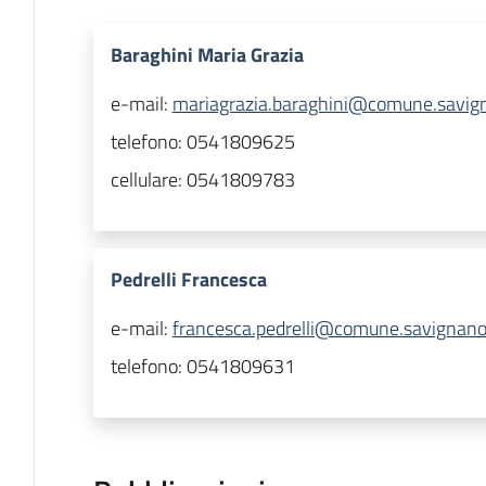
Baraghini Maria Grazia
e-mail:
mariagrazia.baraghini@comune.savigna
telefono:
0541809625
cellulare:
0541809783
Pedrelli Francesca
e-mail:
francesca.pedrelli@comune.savignano-
telefono:
0541809631