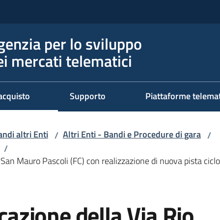
genzia per lo sviluppo
ei mercati telematici
acquisto
Supporto
Piattaforme telema
ndi altri Enti
Altri Enti - Bandi e Procedure di gara
/
/
/
I a San Mauro Pascoli (FC) con realizzazione di nuova pista cic
icazione della Via Rio