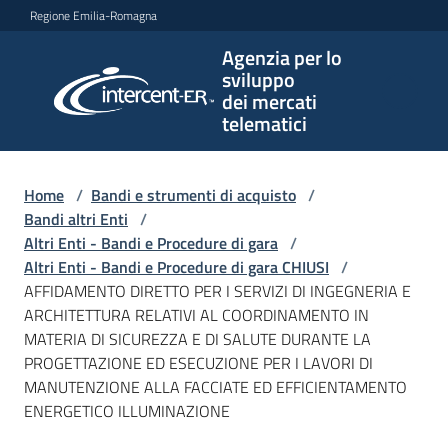
Vai al contenuto
Vai alla navigazione
Vai al footer
Regione Emilia-Romagna
Agenzia per lo
Agenzia
sviluppo
per lo
dei mercati
sviluppo
telematici
dei
mercati
telematici
Home
/
Bandi e strumenti di acquisto
/
Bandi altri Enti
/
Altri Enti - Bandi e Procedure di gara
/
Altri Enti - Bandi e Procedure di gara CHIUSI
/
L'Agenzia
AFFIDAMENTO DIRETTO PER I SERVIZI DI INGEGNERIA E
ARCHITETTURA RELATIVI AL COORDINAMENTO IN
MATERIA DI SICUREZZA E DI SALUTE DURANTE LA
PROGETTAZIONE ED ESECUZIONE PER I LAVORI DI
Bandi
MANUTENZIONE ALLA FACCIATE ED EFFICIENTAMENTO
e
ENERGETICO ILLUMINAZIONE
strumenti
di