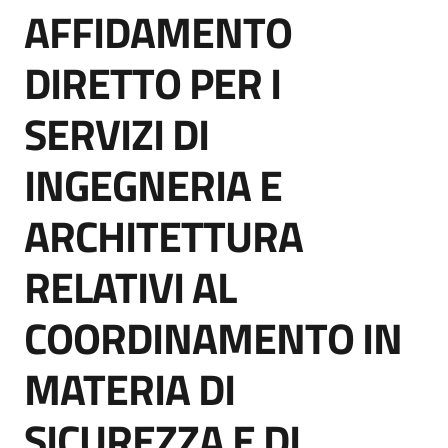
AFFIDAMENTO
acquisto
Salta al contenuto
DIRETTO PER I
Supporto
SERVIZI DI
INGEGNERIA E
Piattaforme
telematiche
ARCHITETTURA
RELATIVI AL
COORDINAMENTO IN
English
MATERIA DI
site
SICUREZZA E DI