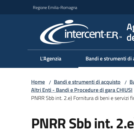
Vai al contenuto
Vai alla navigazione
Vai al footer
Regione Emilia-Romagna
A
d
L'Agenzia
Bandi e strumenti di 
Home
Bandi e strumenti di acquisto
Ba
/
/
Altri Enti - Bandi e Procedure di gara CHIUSI
PNRR Sbb int. 2.e) Fornitura di beni e servizi f
Salta al contenuto
PNRR Sbb int. 2.e)