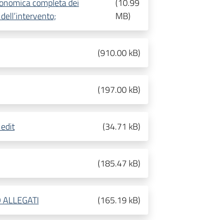
economica completa dei
(
10.99
 dell’intervento;
MB
)
(
910.00 kB
)
(
197.00 kB
)
 edit
(
34.71 kB
)
(
185.47 kB
)
O ALLEGATI
(
165.19 kB
)