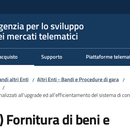
genzia per lo sviluppo
ei mercati telematici
acquisto
Supporto
Piattaforme telema
ndi altri Enti
Altri Enti - Bandi e Procedure di gara
/
/
/
inalizzati all’upgrade ed all’efficientamento del sistema di con
 Fornitura di beni e