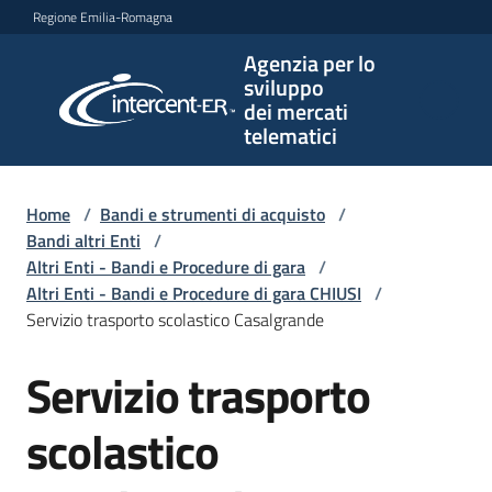
Vai al contenuto
Vai alla navigazione
Vai al footer
Regione Emilia-Romagna
Agenzia per lo
Agenzia
sviluppo
per lo
dei mercati
sviluppo
telematici
dei
mercati
telematici
Home
/
Bandi e strumenti di acquisto
/
Bandi altri Enti
/
Altri Enti - Bandi e Procedure di gara
/
Altri Enti - Bandi e Procedure di gara CHIUSI
/
L'Agenzia
Servizio trasporto scolastico Casalgrande
Servizio trasporto
Salta al contenuto
Bandi
e
scolastico
strumenti
di