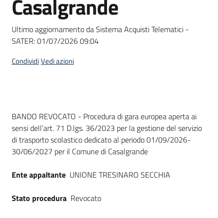
Casalgrande
acquisto
Ultimo aggiornamento da Sistema Acquisti Telematici -
SATER:
01/07/2026 09:04
Supporto
Condividi
Vedi azioni
Piattaforme
telematiche
Dati del bando
BANDO REVOCATO - Procedura di gara europea aperta ai
sensi dell’art. 71 D.lgs. 36/2023 per la gestione del servizio
di trasporto scolastico dedicato al periodo 01/09/2026-
30/06/2027 per il Comune di Casalgrande
English
Ente appaltante
UNIONE TRESINARO SECCHIA
site
Stato procedura
Revocato