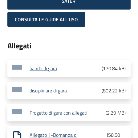
SATER
CONSULTA LE GUIDE ALL'USO
Allegati
bando di gara
(
170.84 kB
)
disciplinare di gara
(
802.22 kB
)
Progetto di gara con allegati
(
2.29 MB
)
Allegato 1-Domanda di
(
58.50