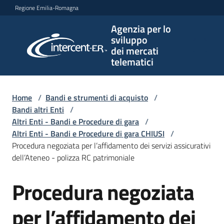
Vai al contenuto
Vai alla navigazione
Vai al footer
Regione Emilia-Romagna
Agenzia per lo
Agenzia
sviluppo
per lo
dei mercati
sviluppo
telematici
dei
mercati
telematici
Home
/
Bandi e strumenti di acquisto
/
Bandi altri Enti
/
Altri Enti - Bandi e Procedure di gara
/
Altri Enti - Bandi e Procedure di gara CHIUSI
/
L'Agenzia
Procedura negoziata per l’affidamento dei servizi assicurativi
dell’Ateneo - polizza RC patrimoniale
Procedura negoziata
Bandi
Salta al contenuto
e
strumenti
per l’affidamento dei
di