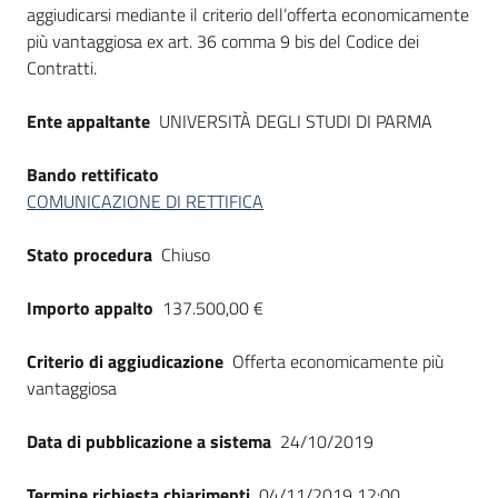
aggiudicarsi mediante il criterio dell’offerta economicamente
Seguici
più vantaggiosa ex art. 36 comma 9 bis del Codice dei
su
Contratti.
Ente appaltante
UNIVERSITÀ DEGLI STUDI DI PARMA
Bando rettificato
COMUNICAZIONE DI RETTIFICA
Stato procedura
Chiuso
Importo appalto
137.500,00 €
Criterio di aggiudicazione
Offerta economicamente più
vantaggiosa
Data di pubblicazione a sistema
24/10/2019
Termine richiesta chiarimenti
04/11/2019 12:00