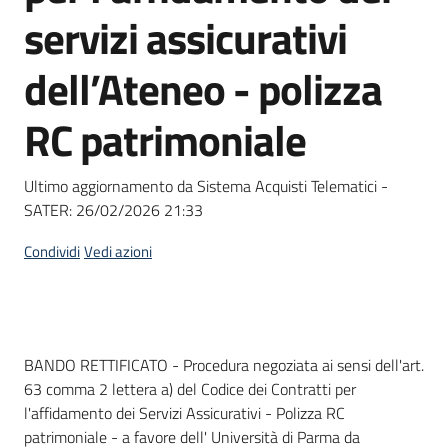
acquisto
servizi assicurativi
dell’Ateneo - polizza
Supporto
RC patrimoniale
Piattaforme
Ultimo aggiornamento da Sistema Acquisti Telematici -
telematiche
SATER:
26/02/2026 21:33
Condividi
Vedi azioni
English
Dati del bando
BANDO RETTIFICATO - Procedura negoziata ai sensi dell'art.
site
63 comma 2 lettera a) del Codice dei Contratti per
l'affidamento dei Servizi Assicurativi - Polizza RC
patrimoniale - a favore dell' Università di Parma da