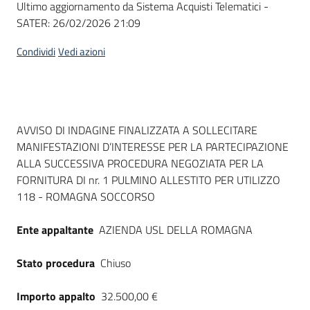
Ultimo aggiornamento da Sistema Acquisti Telematici -
acquisto
SATER:
26/02/2026 21:09
Condividi
Vedi azioni
Supporto
Piattaforme
Dati del bando
AVVISO DI INDAGINE FINALIZZATA A SOLLECITARE
telematiche
MANIFESTAZIONI D’INTERESSE PER LA PARTECIPAZIONE
ALLA SUCCESSIVA PROCEDURA NEGOZIATA PER LA
FORNITURA DI nr. 1 PULMINO ALLESTITO PER UTILIZZO
118 - ROMAGNA SOCCORSO
Ente appaltante
AZIENDA USL DELLA ROMAGNA
English
site
Stato procedura
Chiuso
Importo appalto
32.500,00 €