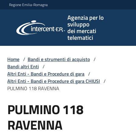
Vai al contenuto
Vai alla navigazione
Vai al footer
Regione Emilia-Romagna
Agenzia per lo
Agenzia
sviluppo
per lo
dei mercati
sviluppo
telematici
dei
mercati
telematici
Home
/
Bandi e strumenti di acquisto
/
Bandi altri Enti
/
Altri Enti - Bandi e Procedure di gara
/
Altri Enti - Bandi e Procedure di gara CHIUSI
/
L'Agenzia
PULMINO 118 RAVENNA
PULMINO 118
Salta al contenuto
Bandi
e
RAVENNA
strumenti
di