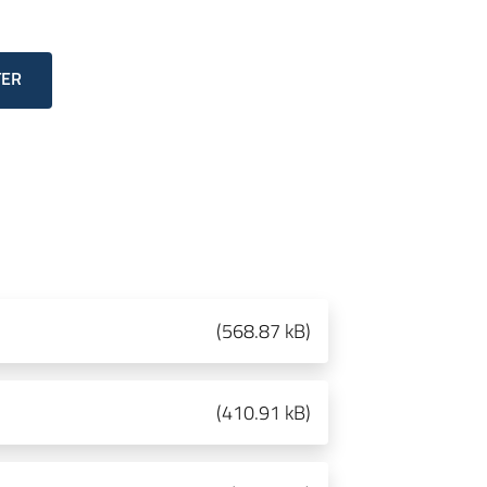
TER
(
568.87 kB
)
(
410.91 kB
)