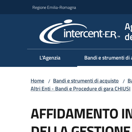
Vai al contenuto
Vai alla navigazione
Vai al footer
Regione Emilia-Romagna
A
d
L'Agenzia
Bandi e strumenti di 
Home
Bandi e strumenti di acquisto
Ba
/
/
Altri Enti - Bandi e Procedure di gara CHIUSI
Salta al contenuto
AFFIDAMENTO I
DELLA GESTIONE 