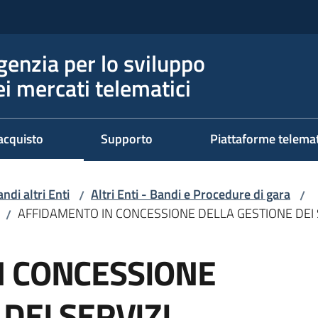
genzia per lo sviluppo
ei mercati telematici
acquisto
Supporto
Piattaforme telema
ndi altri Enti
Altri Enti - Bandi e Procedure di gara
/
/
AFFIDAMENTO IN CONCESSIONE DELLA GESTIONE DEI S
/
N CONCESSIONE
DEI SERVIZI