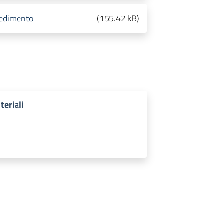
cedimento
(
155.42 kB
)
teriali