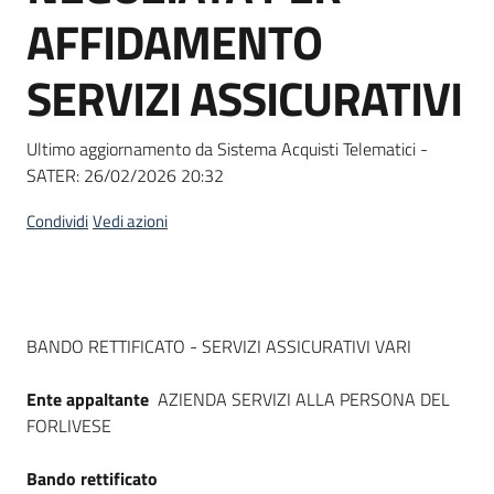
acquisto
AFFIDAMENTO
SERVIZI ASSICURATIVI
Supporto
Ultimo aggiornamento da Sistema Acquisti Telematici -
SATER:
26/02/2026 20:32
Piattaforme
telematiche
Condividi
Vedi azioni
Dati del bando
BANDO RETTIFICATO - SERVIZI ASSICURATIVI VARI
English
Ente appaltante
AZIENDA SERVIZI ALLA PERSONA DEL
site
FORLIVESE
Bando rettificato