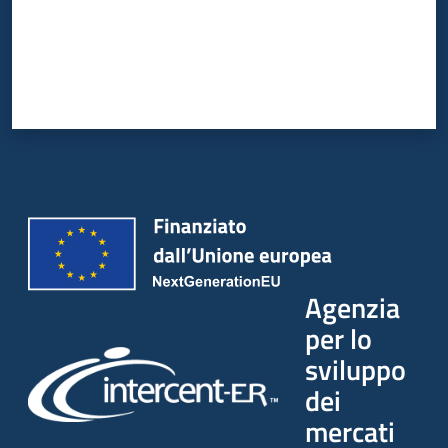
Agenzia
per lo
sviluppo
dei
mercati