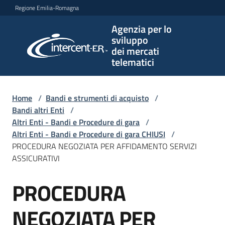
Vai al contenuto
Vai alla navigazione
Vai al footer
Regione Emilia-Romagna
Agenzia per lo
Agenzia
sviluppo
per lo
dei mercati
sviluppo
telematici
dei
mercati
telematici
Home
/
Bandi e strumenti di acquisto
/
Bandi altri Enti
/
Altri Enti - Bandi e Procedure di gara
/
Altri Enti - Bandi e Procedure di gara CHIUSI
/
L'Agenzia
PROCEDURA NEGOZIATA PER AFFIDAMENTO SERVIZI
ASSICURATIVI
PROCEDURA
Bandi
Salta al contenuto
e
strumenti
NEGOZIATA PER
di