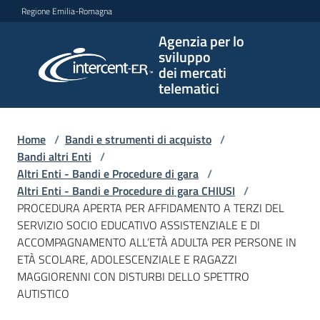
Vai al contenuto
Vai alla navigazione
Vai al footer
Regione Emilia-Romagna
Agenzia per lo
Agenzia
sviluppo
per lo
dei mercati
sviluppo
telematici
dei
mercati
telematici
Home
/
Bandi e strumenti di acquisto
/
Bandi altri Enti
/
Altri Enti - Bandi e Procedure di gara
/
Altri Enti - Bandi e Procedure di gara CHIUSI
/
L'Agenzia
PROCEDURA APERTA PER AFFIDAMENTO A TERZI DEL
SERVIZIO SOCIO EDUCATIVO ASSISTENZIALE E DI
ACCOMPAGNAMENTO ALL’ETÀ ADULTA PER PERSONE IN
ETÀ SCOLARE, ADOLESCENZIALE E RAGAZZI
Bandi
MAGGIORENNI CON DISTURBI DELLO SPETTRO
e
AUTISTICO
strumenti
di