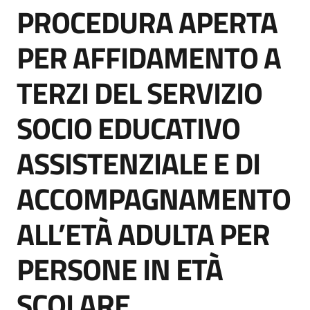
PROCEDURA APERTA
acquisto
Salta al contenuto
PER AFFIDAMENTO A
Supporto
TERZI DEL SERVIZIO
SOCIO EDUCATIVO
Piattaforme
telematiche
ASSISTENZIALE E DI
ACCOMPAGNAMENTO
ALL’ETÀ ADULTA PER
English
PERSONE IN ETÀ
site
SCOLARE,