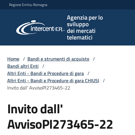
Vai al contenuto
Vai alla navigazione
Vai al footer
Regione Emilia-Romagna
Agenzia per lo
Agenzia
sviluppo
per lo
dei mercati
sviluppo
telematici
dei
mercati
telematici
Home
/
Bandi e strumenti di acquisto
/
Bandi altri Enti
/
Altri Enti - Bandi e Procedure di gara
/
Altri Enti - Bandi e Procedure di gara CHIUSI
/
L'Agenzia
Invito dall' AvvisoPI273465-22
Invito dall'
Salta al contenuto
Bandi
e
AvvisoPI273465-22
strumenti
di