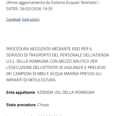
Ultimo aggiornamento da Sistema Acquisti Telematici -
acquisto
SATER:
26/02/2026 19:35
Condividi
Vedi azioni
Supporto
Piattaforme
Dati del bando
PROCEDURA NEGOZIATA MEDIANTE RDO PER IL
telematiche
SERVIZIO DI TRASPORTO DEL PERSONALE DELL’AZIENDA
U.S.L. DELLA ROMAGNA CON MEZZO NAUTICO PER
L’ESECUZIONE DELL’ATTIVITA’ DI VIGILANZA E PRELIEVO
DEI CAMPIONI DI MBV E ACQUA MARINA PRESSO GLI
IMPIANTI DI MITILICOLTURA.
English
Ente appaltante
AZIENDA USL DELLA ROMAGNA
site
Stato procedura
Chiuso