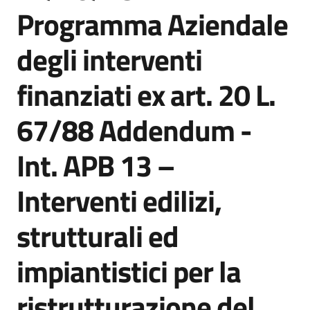
acquisto
Programma Aziendale
degli interventi
Supporto
finanziati ex art. 20 L.
67/88 Addendum -
Piattaforme
telematiche
Int. APB 13 –
Interventi edilizi,
strutturali ed
English
impiantistici per la
site
ristrutturazione del