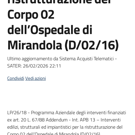
Seguici
Corpo 02
su
dell’Ospedale di
Mirandola (D/02/16)
Ultimo aggiornamento da Sistema Acquisti Telematici -
SATER:
26/02/2026 22:11
Condividi
Vedi azioni
Dati del bando
LP/26/18 - Programma Aziendale degli interventi finanziati
ex art. 20 L. 67/88 Addendum - Int. APB 13 – Interventi
edilizi, strutturali ed impiantistici per la ristrutturazione del
Corpo 02 dell’Ospedale di Mirandola (D/02/16)