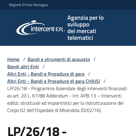
Vai al contenuto
Vai alla navigazione
Vai al footer
Regione Emilia-Romagna
Agenzia per lo
Agenzia
sviluppo
per lo
dei mercati
sviluppo
telematici
dei
mercati
telematici
Home
/
Bandi e strumenti di acquisto
/
Bandi altri Enti
/
Altri Enti - Bandi e Procedure di gara
/
Altri Enti - Bandi e Procedure di gara CHIUSI
/
L'Agenzia
LP/26/18 - Programma Aziendale degli interventi finanziati
ex art. 20 L. 67/88 Addendum - Int. APB 13 – Interventi
edilizi, strutturali ed impiantistici per la ristrutturazione del
Corpo 02 dell’Ospedale di Mirandola (D/02/16)
Bandi
e
LP/26/18 -
strumenti
Salta al contenuto
di