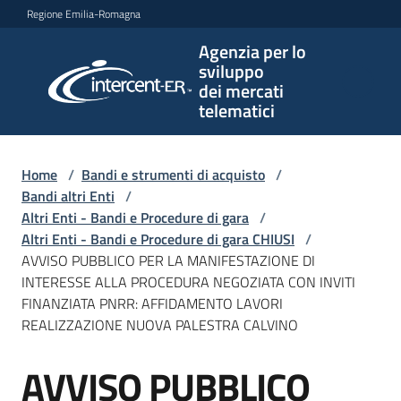
Vai al contenuto
Vai alla navigazione
Vai al footer
Regione Emilia-Romagna
Agenzia per lo
Agenzia
sviluppo
per lo
dei mercati
sviluppo
telematici
dei
mercati
telematici
Home
/
Bandi e strumenti di acquisto
/
Bandi altri Enti
/
Altri Enti - Bandi e Procedure di gara
/
Altri Enti - Bandi e Procedure di gara CHIUSI
/
L'Agenzia
AVVISO PUBBLICO PER LA MANIFESTAZIONE DI
INTERESSE ALLA PROCEDURA NEGOZIATA CON INVITI
FINANZIATA PNRR: AFFIDAMENTO LAVORI
REALIZZAZIONE NUOVA PALESTRA CALVINO
Bandi
e
AVVISO PUBBLICO
strumenti
Salta al contenuto
di