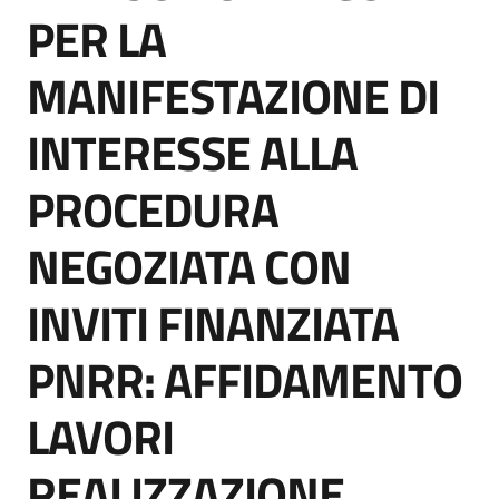
acquisto
PER LA
MANIFESTAZIONE DI
Supporto
INTERESSE ALLA
PROCEDURA
Piattaforme
telematiche
NEGOZIATA CON
INVITI FINANZIATA
PNRR: AFFIDAMENTO
English
LAVORI
site
REALIZZAZIONE