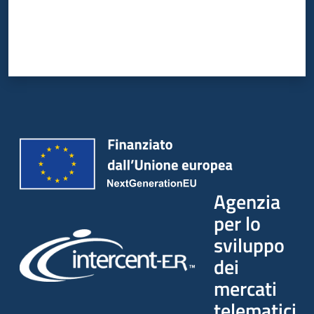
Agenzia
per lo
sviluppo
dei
mercati
telematici