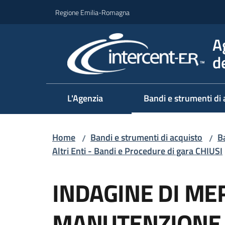
Vai al contenuto
Vai alla navigazione
Vai al footer
Regione Emilia-Romagna
A
d
L'Agenzia
Bandi e strumenti di 
Home
Bandi e strumenti di acquisto
Ba
/
/
Altri Enti - Bandi e Procedure di gara CHIUSI
Salta al contenuto
INDAGINE DI ME
MANUTENZIONE 