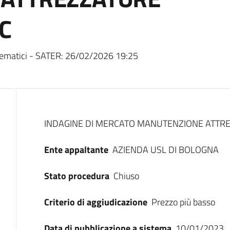
C
ematici - SATER:
26/02/2026 19:25
Dati del bando
INDAGINE DI MERCATO MANUTENZIONE ATTRE
Ente appaltante
AZIENDA USL DI BOLOGNA
Stato procedura
Chiuso
Criterio di aggiudicazione
Prezzo più basso
Data di pubblicazione a sistema
10/01/2023