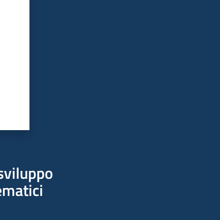
sviluppo
ematici