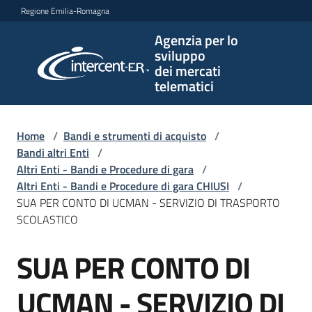
Vai al contenuto
Vai alla navigazione
Vai al footer
Regione Emilia-Romagna
Agenzia per lo
Agenzia
sviluppo
per lo
dei mercati
sviluppo
telematici
dei
mercati
telematici
Home
/
Bandi e strumenti di acquisto
/
Bandi altri Enti
/
Altri Enti - Bandi e Procedure di gara
/
Altri Enti - Bandi e Procedure di gara CHIUSI
/
L'Agenzia
SUA PER CONTO DI UCMAN - SERVIZIO DI TRASPORTO
SCOLASTICO
SUA PER CONTO DI
Bandi
Salta al contenuto
e
strumenti
UCMAN - SERVIZIO DI
di