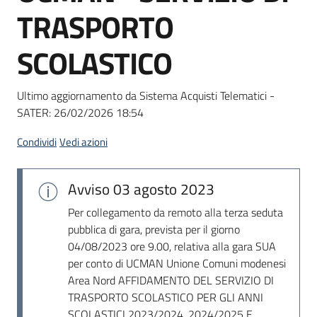
acquisto
TRASPORTO
SCOLASTICO
Supporto
Ultimo aggiornamento da Sistema Acquisti Telematici -
SATER:
26/02/2026 18:54
Piattaforme
telematiche
Condividi
Vedi azioni
Avviso
03 agosto 2023
Per collegamento da remoto alla terza seduta
pubblica di gara, prevista per il giorno
04/08/2023 ore 9.00, relativa alla gara SUA
English
per conto di UCMAN Unione Comuni modenesi
site
Area Nord AFFIDAMENTO DEL SERVIZIO DI
TRASPORTO SCOLASTICO PER GLI ANNI
SCOLASTICI 2023/2024, 2024/2025 E