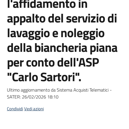
l'affidamento in
acquisto
appalto del servizio di
Supporto
lavaggio e noleggio
della biancheria piana
Piattaforme
per conto dell'ASP
telematiche
"Carlo Sartori".
Ultimo aggiornamento da Sistema Acquisti Telematici -
SATER:
26/02/2026 18:10
English
site
Condividi
Vedi azioni