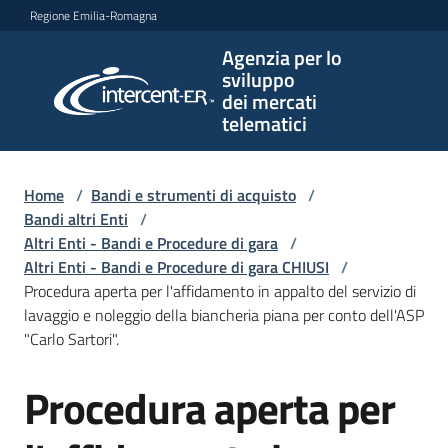
Vai al contenuto
Vai alla navigazione
Vai al footer
Regione Emilia-Romagna
Agenzia per lo
Agenzia
sviluppo
per lo
dei mercati
sviluppo
telematici
dei
mercati
telematici
Home
/
Bandi e strumenti di acquisto
/
Bandi altri Enti
/
Altri Enti - Bandi e Procedure di gara
/
Altri Enti - Bandi e Procedure di gara CHIUSI
/
L'Agenzia
Procedura aperta per l'affidamento in appalto del servizio di
lavaggio e noleggio della biancheria piana per conto dell'ASP
"Carlo Sartori".
Bandi
Procedura aperta per
e
Salta al contenuto
strumenti
di