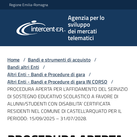
Vai al contenuto
Vai alla navigazione
Vai al footer
Regione Emilia-Romagna
Agenzia per lo
Agenzia
sviluppo
per lo
dei mercati
sviluppo
telematici
dei
mercati
telematici
Home
/
Bandi e strumenti di acquisto
/
Bandi altri Enti
/
Altri Enti - Bandi e Procedure di gara
/
Altri Enti - Bandi e Procedure di gara IN CORSO
/
L'Agenzia
PROCEDURA APERTA PER L’AFFIDAMENTO DEL SERVIZIO
DI SOSTEGNO EDUCATIVO SCOLASTICO A FAVORE DI
ALUNNI/STUDENTI CON DISABILITA’ CERTIFICATA
RESIDENTI NEL COMUNE DI CASTELL’ARQUATO PER IL
Bandi
PERIODO: 15/09/2025 – 31/07/2028.
e
strumenti
di
Salta al contenuto