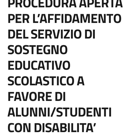
PROCEDURA APERTA
acquisto
PER L’AFFIDAMENTO
DEL SERVIZIO DI
Supporto
SOSTEGNO
Piattaforme
EDUCATIVO
telematiche
SCOLASTICO A
FAVORE DI
ALUNNI/STUDENTI
English
site
CON DISABILITA’