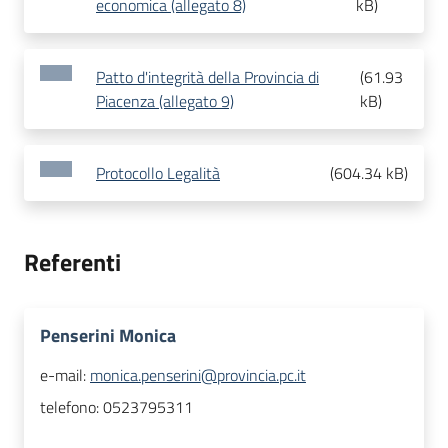
economica (allegato 8)
kB
)
Patto d'integrità della Provincia di
(
61.93
Piacenza (allegato 9)
kB
)
Protocollo Legalità
(
604.34 kB
)
Referenti
Penserini Monica
e-mail:
monica.penserini@provincia.pc.it
telefono:
0523795311