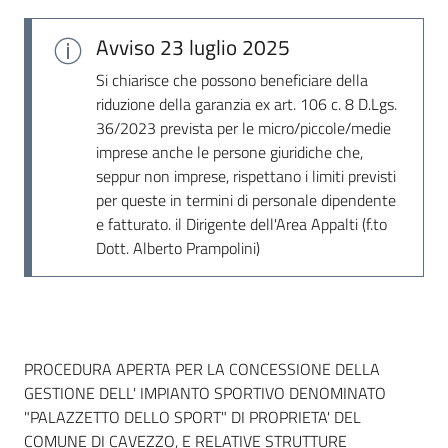
Seguici
su
Avviso
23 luglio 2025
Si chiarisce che possono beneficiare della
riduzione della garanzia ex art. 106 c. 8 D.Lgs.
36/2023 prevista per le micro/piccole/medie
imprese anche le persone giuridiche che,
seppur non imprese, rispettano i limiti previsti
per queste in termini di personale dipendente
e fatturato. il Dirigente dell'Area Appalti (f.to
Dott. Alberto Prampolini)
Dati del bando
PROCEDURA APERTA PER LA CONCESSIONE DELLA
GESTIONE DELL' IMPIANTO SPORTIVO DENOMINATO
"PALAZZETTO DELLO SPORT" DI PROPRIETA' DEL
COMUNE DI CAVEZZO, E RELATIVE STRUTTURE