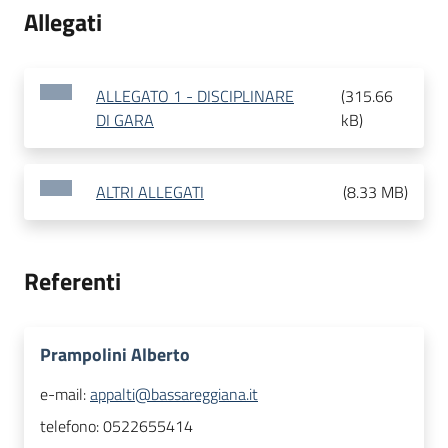
Allegati
ALLEGATO 1 - DISCIPLINARE
(
315.66
DI GARA
kB
)
ALTRI ALLEGATI
(
8.33 MB
)
Referenti
Prampolini Alberto
e-mail:
appalti@bassareggiana.it
telefono:
0522655414