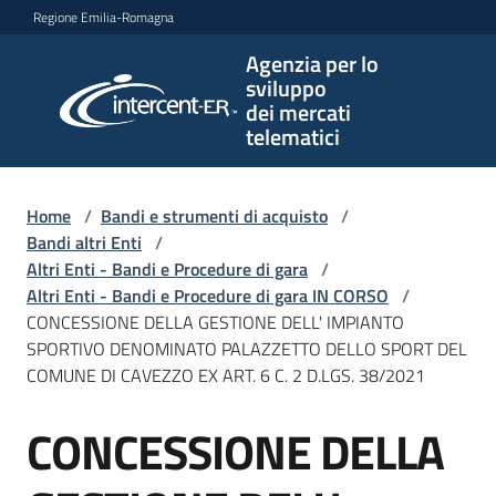
Vai al contenuto
Vai alla navigazione
Vai al footer
Regione Emilia-Romagna
Agenzia per lo
Agenzia
sviluppo
per lo
dei mercati
sviluppo
telematici
dei
mercati
telematici
Home
/
Bandi e strumenti di acquisto
/
Bandi altri Enti
/
Altri Enti - Bandi e Procedure di gara
/
Altri Enti - Bandi e Procedure di gara IN CORSO
/
L'Agenzia
CONCESSIONE DELLA GESTIONE DELL' IMPIANTO
SPORTIVO DENOMINATO PALAZZETTO DELLO SPORT DEL
COMUNE DI CAVEZZO EX ART. 6 C. 2 D.LGS. 38/2021
Bandi
CONCESSIONE DELLA
e
Salta al contenuto
strumenti
di