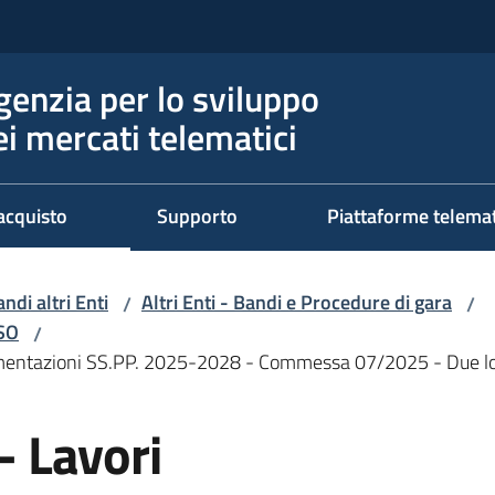
genzia per lo sviluppo
ei mercati telematici
acquisto
Supporto
Piattaforme telema
ndi altri Enti
Altri Enti - Bandi e Procedure di gara
/
/
RSO
/
vimentazioni SS.PP. 2025-2028 - Commessa 07/2025 - Due lo
 - Lavori