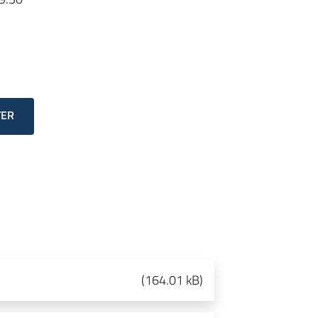
TER
(
164.01 kB
)