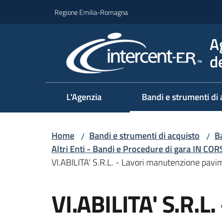
Vai al contenuto
Vai alla navigazione
Vai al footer
Regione Emilia-Romagna
A
d
L'Agenzia
Bandi e strumenti di 
Home
Bandi e strumenti di acquisto
Ba
/
/
Altri Enti - Bandi e Procedure di gara IN CO
VI.ABILITA' S.R.L. - Lavori manutenzione pa
Salta al contenuto
VI.ABILITA' S.R.L.