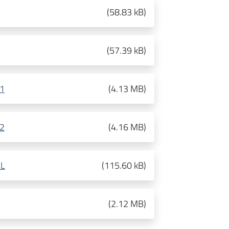
(
58.83 kB
)
(
57.39 kB
)
 1
(
4.13 MB
)
 2
(
4.16 MB
)
NL
(
115.60 kB
)
(
2.12 MB
)