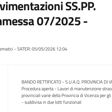
imentazioni SS.PP.
mmessa 07/2025 -
ematici - SATER:
05/05/2026 12:04
Dati del bando
BANDO RETTIFICATO - S.U.A.Q. PROVINCIA DI VIC
Procedura aperta - Lavori di manutenzione straor
provinciali varie della Provincia di Vicenza pe
- suddivisa in due lotti funzionali