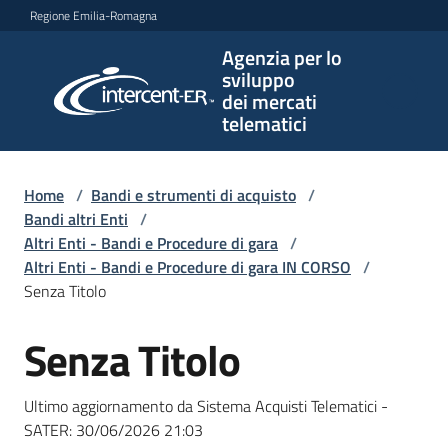
Vai al contenuto
Vai alla navigazione
Vai al footer
Regione Emilia-Romagna
Agenzia per lo
Agenzia
sviluppo
per lo
dei mercati
sviluppo
telematici
dei
mercati
telematici
Home
/
Bandi e strumenti di acquisto
/
Bandi altri Enti
/
Altri Enti - Bandi e Procedure di gara
/
Altri Enti - Bandi e Procedure di gara IN CORSO
/
L'Agenzia
Senza Titolo
Senza Titolo
Salta al contenuto
Bandi
e
Ultimo aggiornamento da Sistema Acquisti Telematici -
strumenti
SATER:
30/06/2026 21:03
di