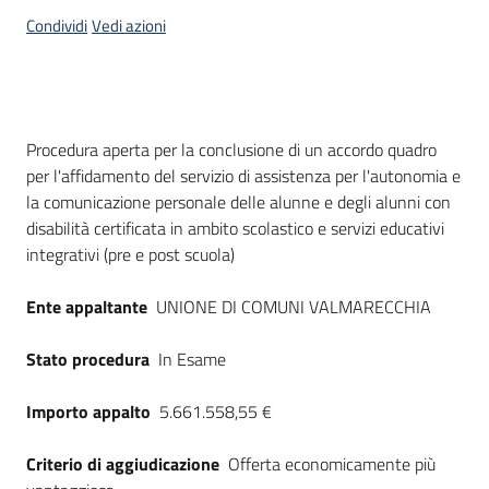
acquisto
Condividi
Vedi azioni
Supporto
Dati del bando
Procedura aperta per la conclusione di un accordo quadro
per l'affidamento del servizio di assistenza per l'autonomia e
Piattaforme
la comunicazione personale delle alunne e degli alunni con
telematiche
disabilità certificata in ambito scolastico e servizi educativi
integrativi (pre e post scuola)
Ente appaltante
UNIONE DI COMUNI VALMARECCHIA
Stato procedura
In Esame
English
site
Importo appalto
5.661.558,55 €
Criterio di aggiudicazione
Offerta economicamente più