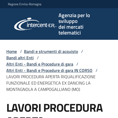
Vai al contenuto
Vai alla navigazione
Vai al footer
Regione Emilia-Romagna
Agenzia per lo
Agenzia
sviluppo
per lo
dei mercati
sviluppo
telematici
dei
mercati
telematici
Home
/
Bandi e strumenti di acquisto
/
Bandi altri Enti
/
Altri Enti - Bandi e Procedure di gara
/
Altri Enti - Bandi e Procedure di gara IN CORSO
/
L'Agenzia
LAVORI PROCEDURA APERTA RIQUALIFICAZIONE
FUNZIONALE ED ENERGETICA EX DANCING LA
MONTAGNOLA A CAMPOGALLIANO (MO)
Bandi
LAVORI PROCEDURA
e
Salta al contenuto
strumenti
di