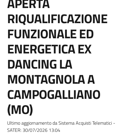
APERTA
acquisto
RIQUALIFICAZIONE
Supporto
FUNZIONALE ED
ENERGETICA EX
Piattaforme
DANCING LA
telematiche
MONTAGNOLA A
CAMPOGALLIANO
(MO)
English
site
Ultimo aggiornamento da Sistema Acquisti Telematici -
SATER:
30/07/2026 13:04