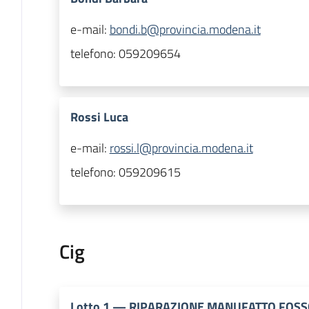
e-mail:
bondi.b@provincia.modena.it
telefono:
059209654
Rossi Luca
e-mail:
rossi.l@provincia.modena.it
telefono:
059209615
Cig
Lotto
1
—
RIPARAZIONE MANUFATTO FOSS