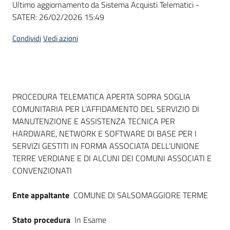
Ultimo aggiornamento da Sistema Acquisti Telematici -
acquisto
SATER:
26/02/2026 15:49
Condividi
Vedi azioni
Supporto
Piattaforme
Dati del bando
PROCEDURA TELEMATICA APERTA SOPRA SOGLIA
telematiche
COMUNITARIA PER L’AFFIDAMENTO DEL SERVIZIO DI
MANUTENZIONE E ASSISTENZA TECNICA PER
HARDWARE, NETWORK E SOFTWARE DI BASE PER I
SERVIZI GESTITI IN FORMA ASSOCIATA DELL'UNIONE
TERRE VERDIANE E DI ALCUNI DEI COMUNI ASSOCIATI E
CONVENZIONATI
English
site
Ente appaltante
COMUNE DI SALSOMAGGIORE TERME
Stato procedura
In Esame