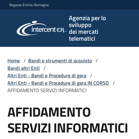
Vai al contenuto
Vai alla navigazione
Vai al footer
Regione Emilia-Romagna
Agenzia per lo
Agenzia
sviluppo
per lo
dei mercati
sviluppo
telematici
dei
mercati
telematici
Home
/
Bandi e strumenti di acquisto
/
Bandi altri Enti
/
Altri Enti - Bandi e Procedure di gara
/
Altri Enti - Bandi e Procedure di gara IN CORSO
/
L'Agenzia
AFFIDAMENTO SERVIZI INFORMATICI
AFFIDAMENTO
Salta al contenuto
Bandi
e
SERVIZI INFORMATICI
strumenti
di