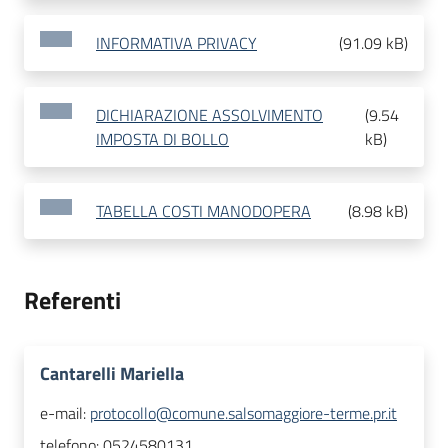
INFORMATIVA PRIVACY
(
91.09 kB
)
DICHIARAZIONE ASSOLVIMENTO
(
9.54
IMPOSTA DI BOLLO
kB
)
TABELLA COSTI MANODOPERA
(
8.98 kB
)
Referenti
Cantarelli Mariella
e-mail:
protocollo@comune.salsomaggiore-terme.pr.it
telefono:
0524580131