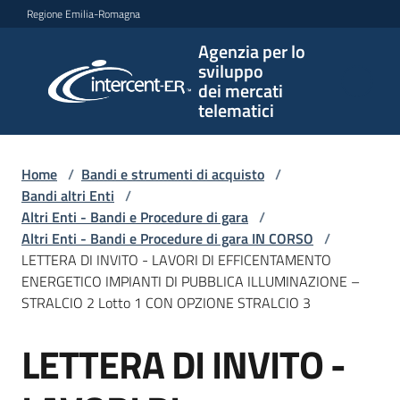
Vai al contenuto
Vai alla navigazione
Vai al footer
Regione Emilia-Romagna
Agenzia per lo
Agenzia
sviluppo
per lo
dei mercati
sviluppo
telematici
dei
mercati
telematici
Home
/
Bandi e strumenti di acquisto
/
Bandi altri Enti
/
Altri Enti - Bandi e Procedure di gara
/
Altri Enti - Bandi e Procedure di gara IN CORSO
/
L'Agenzia
LETTERA DI INVITO - LAVORI DI EFFICENTAMENTO
ENERGETICO IMPIANTI DI PUBBLICA ILLUMINAZIONE –
STRALCIO 2 Lotto 1 CON OPZIONE STRALCIO 3
Bandi
LETTERA DI INVITO -
e
Salta al contenuto
strumenti
di