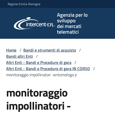
Vai al contenuto
Vai alla navigazione
Vai al footer
Regione Emilia-Romagna
Agenzia per lo
Agenzia
sviluppo
per lo
dei mercati
sviluppo
telematici
dei
mercati
telematici
Home
/
Bandi e strumenti di acquisto
/
Bandi altri Enti
/
Altri Enti - Bandi e Procedure di gara
/
Altri Enti - Bandi e Procedure di gara IN CORSO
/
L'Agenzia
monitoraggio impollinatori -entomologo jr
monitoraggio
Salta al contenuto
Bandi
e
impollinatori -
strumenti
di