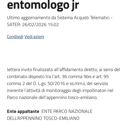
entomologo jr
acquisto
Ultimo aggiornamento da Sistema Acquisti Telematici -
SATER:
26/02/2026 15:02
Supporto
Condividi
Vedi azioni
Piattaforme
telematiche
Dati del bando
lettera invito finalizzata all’affidamento diretto, ai sensi del
combinato disposto tra l’art. 36 comma 9bis e art. 95
comma 2 del D. L.gs. 50/2016 e ss.mm.ii, del servizio
inerente l’attività di monitoraggio degli impollinatori nel
Parco nazionale dell’appennino tosco-emiliano.
English
site
Ente appaltante
ENTE PARCO NAZIONALE
DELL'APPENNINO TOSCO-EMILIANO