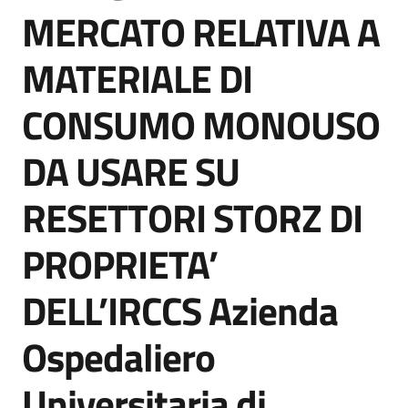
acquisto
MERCATO RELATIVA A
MATERIALE DI
Supporto
CONSUMO MONOUSO
DA USARE SU
Piattaforme
telematiche
RESETTORI STORZ DI
PROPRIETA’
DELL’IRCCS Azienda
English
Ospedaliero
site
Universitaria di