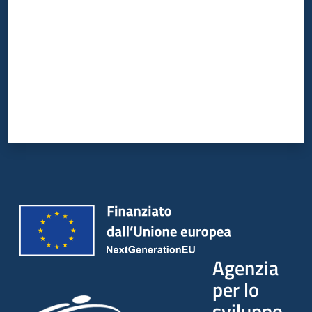
Agenzia
per lo
sviluppo