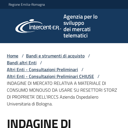
Vai al contenuto
Vai alla navigazione
Vai al footer
Regione Emilia-Romagna
Agenzia per lo
Agenzia
sviluppo
per lo
dei mercati
sviluppo
telematici
dei
mercati
telematici
Home
/
Bandi e strumenti di acquisto
/
Bandi altri Enti
/
Altri Enti - Consultazioni Preliminari
/
Altri Enti - Consultazioni Preliminari CHIUSE
/
L'Agenzia
INDAGINE DI MERCATO RELATIVA A MATERIALE DI
CONSUMO MONOUSO DA USARE SU RESETTORI STORZ
DI PROPRIETA’ DELL’IRCCS Azienda Ospedaliero
Universitaria di Bologna.
Bandi
e
INDAGINE DI
strumenti
Salta al contenuto
di