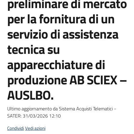
preliminare di mercato
acquisto
per la fornitura di un
Supporto
servizio di assistenza
tecnica su
Piattaforme
apparecchiature di
telematiche
produzione AB SCIEX –
AUSLBO.
English
Ultimo aggiornamento da Sistema Acquisti Telematici -
site
SATER:
31/03/2026 12:10
Condividi
Vedi azioni