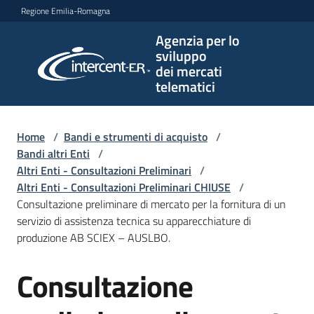
Vai al contenuto
Vai alla navigazione
Vai al footer
Regione Emilia-Romagna
Agenzia per lo
Agenzia
sviluppo
per lo
dei mercati
sviluppo
telematici
dei
mercati
telematici
Home
/
Bandi e strumenti di acquisto
/
Bandi altri Enti
/
Altri Enti - Consultazioni Preliminari
/
Altri Enti - Consultazioni Preliminari CHIUSE
/
L'Agenzia
Consultazione preliminare di mercato per la fornitura di un
servizio di assistenza tecnica su apparecchiature di
produzione AB SCIEX – AUSLBO.
Bandi
Consultazione
e
Salta al contenuto
strumenti
di