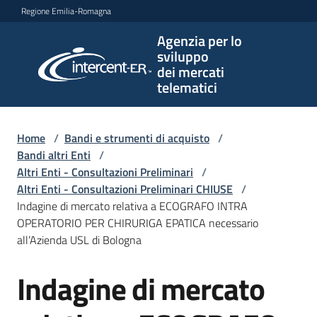
Vai al contenuto
Vai alla navigazione
Vai al footer
Regione Emilia-Romagna
Agenzia per lo
Agenzia
sviluppo
per lo
dei mercati
sviluppo
telematici
dei
mercati
telematici
Home
/
Bandi e strumenti di acquisto
/
Bandi altri Enti
/
Altri Enti - Consultazioni Preliminari
/
Altri Enti - Consultazioni Preliminari CHIUSE
/
L'Agenzia
Indagine di mercato relativa a ECOGRAFO INTRA
OPERATORIO PER CHIRURIGA EPATICA necessario
all’Azienda USL di Bologna
Bandi
Indagine di mercato
e
Salta al contenuto
strumenti
di