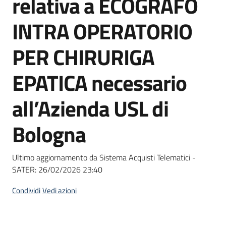
relativa a ECOGRAFO
acquisto
INTRA OPERATORIO
Supporto
PER CHIRURIGA
EPATICA necessario
Piattaforme
all’Azienda USL di
telematiche
Bologna
Ultimo aggiornamento da Sistema Acquisti Telematici -
SATER:
26/02/2026 23:40
English
site
Condividi
Vedi azioni