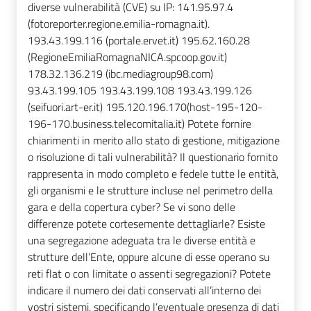
diverse vulnerabilità (CVE) su IP: 141.95.97.4
(fotoreporter.regione.emilia-romagna.it).
193.43.199.116 (portale.ervet.it) 195.62.160.28
(RegioneEmiliaRomagnaNICA.spcoop.gov.it)
178.32.136.219 (ibc.mediagroup98.com)
93.43.199.105 193.43.199.108 193.43.199.126
(seifuori.art-er.it) 195.120.196.170(host-195-120-
196-170.business.telecomitalia.it) Potete fornire
chiarimenti in merito allo stato di gestione, mitigazione
o risoluzione di tali vulnerabilità? Il questionario fornito
rappresenta in modo completo e fedele tutte le entità,
gli organismi e le strutture incluse nel perimetro della
gara e della copertura cyber? Se vi sono delle
differenze potete cortesemente dettagliarle? Esiste
una segregazione adeguata tra le diverse entità e
strutture dell’Ente, oppure alcune di esse operano su
reti flat o con limitate o assenti segregazioni? Potete
indicare il numero dei dati conservati all’interno dei
vostri sistemi, specificando l’eventuale presenza di dati