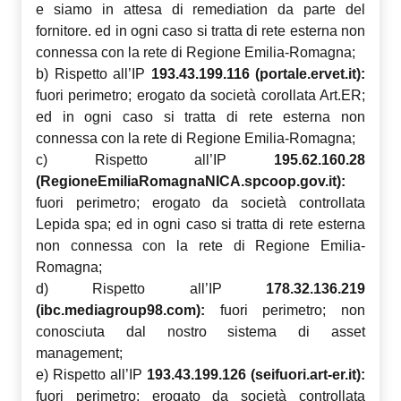
e siamo in attesa di remediation da parte del
fornitore. ed in ogni caso si tratta di rete esterna non
connessa con la rete di Regione Emilia-Romagna;
b) Rispetto all’IP
193.43.199.116 (portale.ervet.it):
fuori perimetro; erogato da società corollata Art.ER;
ed in ogni caso si tratta di rete esterna non
connessa con la rete di Regione Emilia-Romagna;
c) Rispetto all’IP
195.62.160.28
(RegioneEmiliaRomagnaNICA.spcoop.gov.it):
fuori perimetro; erogato da società controllata
Lepida spa; ed in ogni caso si tratta di rete esterna
non connessa con la rete di Regione Emilia-
Romagna;
d) Rispetto all’IP
178.32.136.219
(ibc.mediagroup98.com):
fuori perimetro; non
conosciuta dal nostro sistema di asset
management;
e) Rispetto all’IP
193.43.199.126 (seifuori.art-er.it):
fuori perimetro; erogato da società controllata