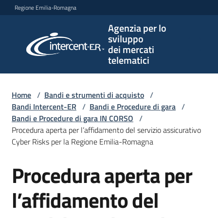
Vai al contenuto
Vai alla navigazione
Vai al footer
Regione Emilia-Romagna
Agenzia per lo
Agenzia
sviluppo
per lo
dei mercati
sviluppo
telematici
dei
mercati
telematici
Home
/
Bandi e strumenti di acquisto
/
Bandi Intercent-ER
/
Bandi e Procedure di gara
/
Bandi e Procedure di gara IN CORSO
/
Procedura aperta per l’affidamento del servizio assicurativo
L'Agenzia
Cyber Risks per la Regione Emilia-Romagna
Procedura aperta per
Salta al contenuto
Bandi
e
l’affidamento del
strumenti
di