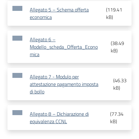
Allegato 5 – Schema offerta
(
119.41
economica
kB
)
Allegato 6 –
(
38.49
Modello_scheda_Offerta_Econo
kB
)
mica
Allegato 7 - Modulo per
(
46.33
attestazione pagamento imposta
kB
)
di bollo
Allegato 8 – Dichiarazione di
(
77.34
equivalenza CCNL
kB
)