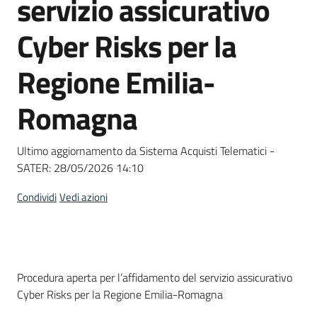
servizio assicurativo
acquisto
Cyber Risks per la
Supporto
Regione Emilia-
Romagna
Piattaforme
telematiche
Ultimo aggiornamento da Sistema Acquisti Telematici -
SATER:
28/05/2026 14:10
Condividi
Vedi azioni
English
site
Dati del bando
Procedura aperta per l’affidamento del servizio assicurativo
Cyber Risks per la Regione Emilia-Romagna