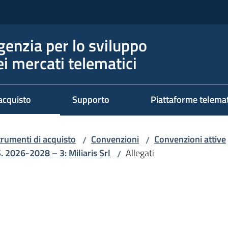
genzia per lo sviluppo
ei mercati telematici
acquisto
Supporto
Piattaforme telema
trumenti di acquisto
Convenzioni
Convenzioni attive
/
/
S. 2026-2028 – 3: Miliaris Srl
Allegati
/