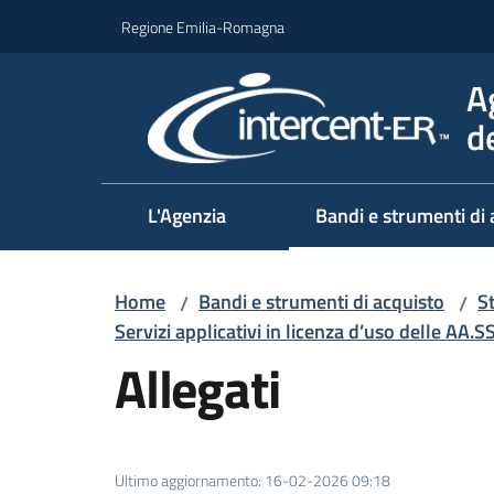
Vai al contenuto
Vai alla navigazione
Vai al footer
Regione Emilia-Romagna
A
d
L'Agenzia
Bandi e strumenti di 
Home
Bandi e strumenti di acquisto
S
/
/
Servizi applicativi in licenza d’uso delle AA.S
Allegati
Ultimo aggiornamento
:
16-02-2026 09:18