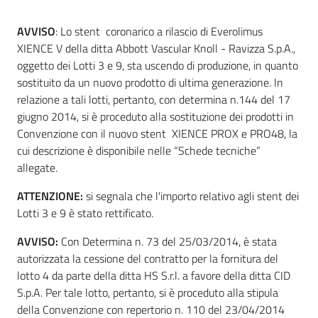
acquisto
AVVISO
: Lo stent coronarico a rilascio di Everolimus
XIENCE V della ditta Abbott Vascular Knoll - Ravizza S.p.A.,
oggetto dei Lotti 3 e 9, sta uscendo di produzione, in quanto
Supporto
sostituito da un nuovo prodotto di ultima generazione. In
relazione a tali lotti, pertanto, con determina n.144 del 17
giugno 2014, si è proceduto alla sostituzione dei prodotti in
Piattaforme
Convenzione con il nuovo stent XIENCE PROX e PRO48, la
telematiche
cui descrizione è disponibile nelle “Schede tecniche”
allegate.
ATTENZIONE:
si segnala che l'importo relativo agli stent dei
Lotti 3 e 9 è stato rettificato.
AVVISO:
Con Determina n. 73 del 25/03/2014, è stata
English
autorizzata la cessione del contratto per la fornitura del
site
lotto 4 da parte della ditta HS S.r.l. a favore della ditta CID
S.p.A. Per tale lotto, pertanto, si è proceduto alla stipula
della Convenzione con repertorio n. 110 del 23/04/2014