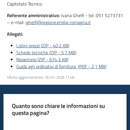
Capitolato Tecnico.
Referente amministrativo:
Ivana Ghelfi - tel. 051 5273731
– e-mail:
ighelfi@regione.emilia-romagna.it
Allegati:
Listini prezzi
(
ZIP
-
40,2 KB
)
Schede tecniche
(
ZIP
-
5,7 MB
)
Repertorio
(
ZIP
-
674,3 KB
)
Guida agli ordinativi di fornitura
(
PDF
-
2,1 MB
)
Ultimo aggiornamento
:
16-01-2026 11:46
Quanto sono chiare le informazioni su
questa pagina?
Valuta da 1 a 5 stelle