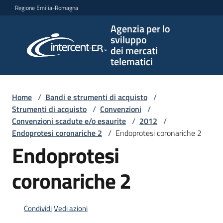
Vai al contenuto
Vai alla navigazione
Vai al footer
Regione Emilia-Romagna
Agenzia per lo
Agenzia
sviluppo
per lo
dei mercati
sviluppo
telematici
dei
mercati
telematici
Home
/
Bandi e strumenti di acquisto
/
Strumenti di acquisto
/
Convenzioni
/
Convenzioni scadute e/o esaurite
/
2012
/
Endoprotesi coronariche 2
/
Endoprotesi coronariche 2
L'Agenzia
Endoprotesi
coronariche 2
Bandi
e
strumenti
Condividi
Vedi azioni
di