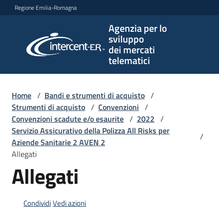
Vai al contenuto
Vai alla navigazione
Vai al footer
Regione Emilia-Romagna
Agenzia per lo
Agenzia
sviluppo
per lo
dei mercati
sviluppo
telematici
dei
mercati
telematici
Home
/
Bandi e strumenti di acquisto
/
Strumenti di acquisto
/
Convenzioni
/
Convenzioni scadute e/o esaurite
/
2022
/
Servizio Assicurativo della Polizza All Risks per
/
L'Agenzia
Aziende Sanitarie 2 AVEN 2
Allegati
Allegati
Bandi
e
strumenti
Condividi
Vedi azioni
di