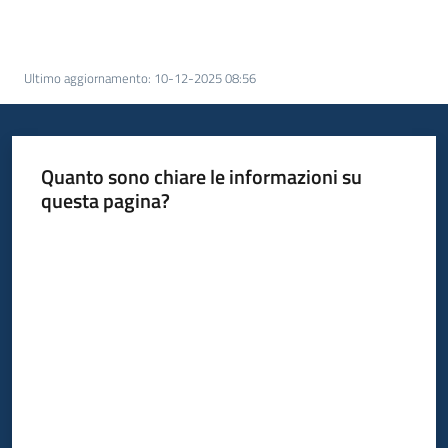
acquisto
Ultimo aggiornamento
:
10-12-2025 08:56
Supporto
Quanto sono chiare le informazioni su
Piattaforme
questa pagina?
telematiche
Valuta da 1 a 5 stelle
English
site