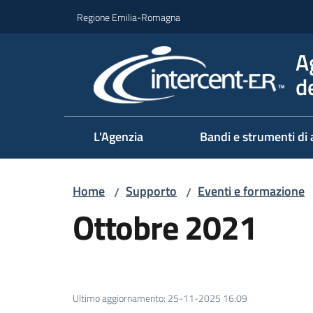
Vai al contenuto
Vai alla navigazione
Vai al footer
Regione Emilia-Romagna
A
d
L'Agenzia
Bandi e strumenti di 
Home
Supporto
Eventi e formazione
/
/
Ottobre 2021
Ultimo aggiornamento
:
25-11-2025 16:09