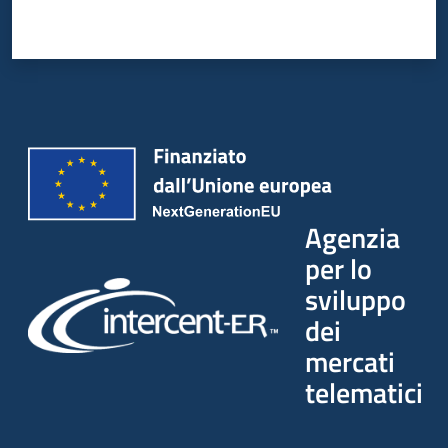
Agenzia
per lo
sviluppo
dei
mercati
telematici