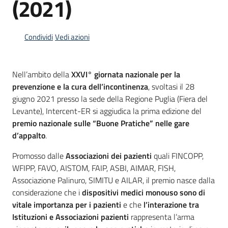
(2021)
acquisto
Condividi
Vedi azioni
Supporto
Nell’ambito della
XXVI° giornata nazionale per la
prevenzione e la cura dell’incontinenza
, svoltasi il 28
Piattaforme
giugno 2021 presso la sede della Regione Puglia (Fiera del
telematiche
Levante), Intercent-ER si aggiudica la prima edizione del
premio nazionale sulle “Buone Pratiche” nelle gare
d’appalto
.
Promosso dalle
Associazioni dei pazienti
quali FINCOPP,
WFIPP, FAVO, AISTOM, FAIP, ASBI, AIMAR, FISH,
English
Associazione Palinuro, SIMITU e AILAR, il premio nasce dalla
site
considerazione che i
dispositivi medici monouso sono di
vitale importanza per i pazienti
e che
l’interazione tra
Istituzioni e Associazioni pazienti
rappresenta l’arma