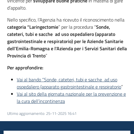
vincente per
sviluppare buone pratiche
in materia di gare
Seguici
d’appalto.
su
Nello specifico, l’Agenzia ha ricevuto il riconoscimento nella
categoria “Laringectomie
” per la procedura “
Sonde,
cateteri, tubi e sacche ad uso ospedaliero (apparato
gastrointestinale e respiratorio) per le Aziende Sanitarie
dell’Emilia-Romagna e l'Azienda per i Servizi Sanitari della
Provincia di Trento
”
Per approfondire:
Vai al bando “Sonde, cateteri, tubi e sacche ad uso
ospedaliero (apparato gastrointestinale e respiratorio
”
Vai al sito della giornata nazionale per la prevenzione e
la cura dell’incontinenza
Ultimo aggiornamento
:
25-11-2025 16:41