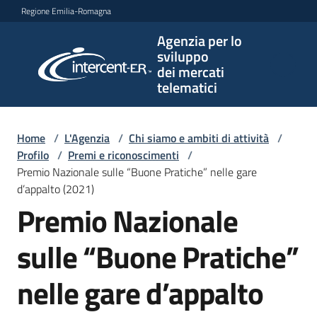
Vai al contenuto
Vai alla navigazione
Vai al footer
Regione Emilia-Romagna
Agenzia per lo
Agenzia
sviluppo
per lo
dei mercati
sviluppo
telematici
dei
mercati
telematici
Home
/
L'Agenzia
/
Chi siamo e ambiti di attività
/
Profilo
/
Premi e riconoscimenti
/
Premio Nazionale sulle “Buone Pratiche” nelle gare
d’appalto (2021)
L'Agenzia
Premio Nazionale
sulle “Buone Pratiche”
Bandi
e
nelle gare d’appalto
strumenti
di