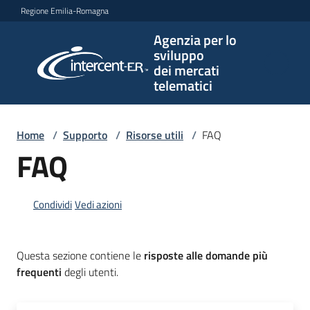
Vai al contenuto
Vai alla navigazione
Vai al footer
Regione Emilia-Romagna
Agenzia per lo
Agenzia
sviluppo
per lo
dei mercati
sviluppo
telematici
dei
mercati
telematici
Home
/
Supporto
/
Risorse utili
/
FAQ
FAQ
L'Agenzia
Condividi
Vedi azioni
Bandi
Questa sezione contiene le
risposte alle domande più
e
frequenti
degli utenti.
strumenti
di