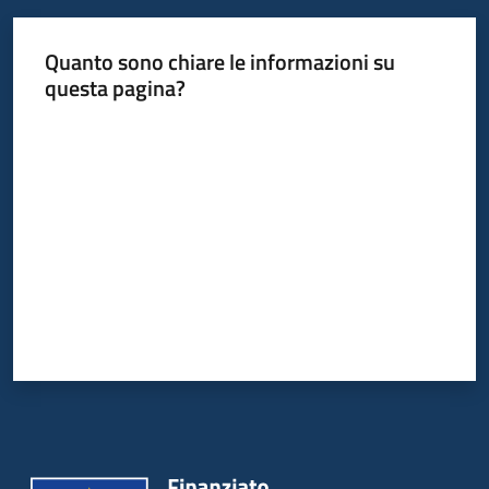
acquisto
Quanto sono chiare le informazioni su
questa pagina?
Supporto
Valuta da 1 a 5 stelle
Piattaforme
telematiche
English
site