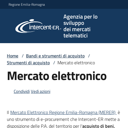
Vai al contenuto
Vai alla navigazione
Vai al footer
Regione Emilia-Romagna
Agenzia per lo
Agenzia
sviluppo
per lo
dei mercati
sviluppo
telematici
dei
mercati
telematici
Home
/
Bandi e strumenti di acquisto
/
Strumenti di acquisto
/
Mercato elettronico
Mercato elettronico
L'Agenzia
Condividi
Vedi azioni
Bandi
e
Il
Mercato Elettronico Regione Emilia-Romagna (MERER)
è
strumenti
uno strumento di e-procurement che Intercent-ER mette a
di
disposizione delle P.A. del territorio per l'
acquisto di beni,