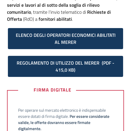
acquisto
servizi e lavori al di sotto della soglia di rilievo
comunitario
, tramite l'invio telematico di
Richieste di
Offerta
(RdO) a
fornitori abilitati
.
Supporto
ELENCO DEGLI OPERATORI ECONOMICI ABILITATI
AL MERER
Piattaforme
telematiche
REGOLAMENTO DI UTILIZZO DEL MERER
(
PDF
-
415,0 KB
)
FIRMA DIGITALE
English
site
Per operare sul mercato elettronico è indispensabile
essere dotati di firma digitale.
Per essere considerate
valide, le offerte dovranno essere firmate
digitalmente.