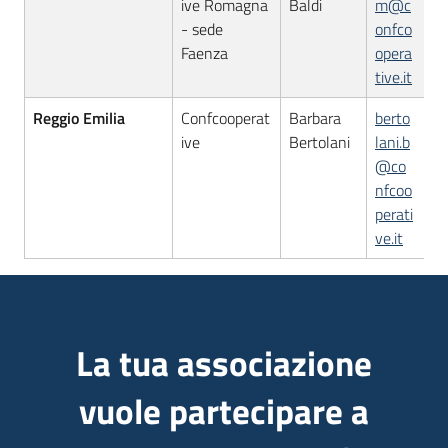
ive Romagna
Baldi
m@c
- sede
onfco
Faenza
opera
tive.it
Reggio Emilia
Confcooperat
Barbara
berto
ive
Bertolani
lani.b
@co
nfcoo
perati
ve.it
La tua associazione
vuole partecipare a