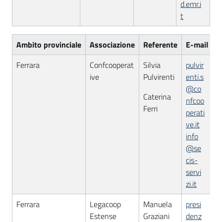
d.emr.i
t
Ambito provinciale
Associazione
Referente
E-mail
Ferrara
Confcooperat
Silvia
pulvir
ive
Pulvirenti
enti.s
@co
Caterina
nfcoo
Ferri
perati
ve.it
info
@se
cis-
servi
zi.it
Ferrara
Legacoop
Manuela
presi
Estense
Graziani
denz