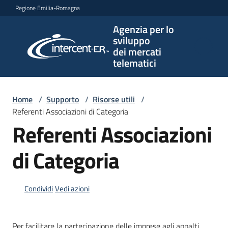
Vai al contenuto
Vai alla navigazione
Vai al footer
Regione Emilia-Romagna
Agenzia per lo
Agenzia
sviluppo
per lo
dei mercati
sviluppo
telematici
dei
mercati
telematici
Home
/
Supporto
/
Risorse utili
/
Referenti Associazioni di Categoria
Referenti Associazioni
L'Agenzia
di Categoria
Bandi
Condividi
Vedi azioni
e
strumenti
di
Per facilitare la partecipazione delle imprese agli appalti