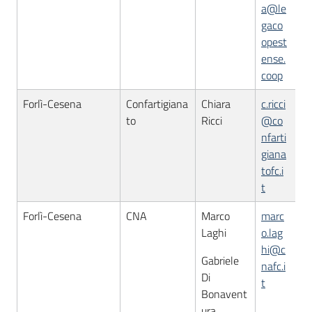
a@le
gaco
opest
ense.
coop
Forlì-Cesena
Confartigiana
Chiara
c.ricci
to
Ricci
@co
nfarti
giana
tofc.i
t
Forlì-Cesena
CNA
Marco
marc
Laghi
o.lag
hi@c
Gabriele
nafc.i
Di
t
Bonavent
ura