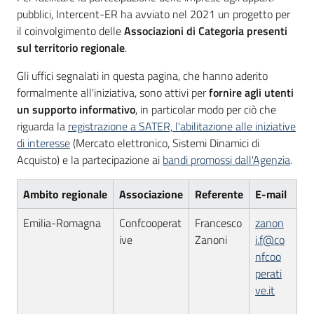
acquisto
pubblici, Intercent-ER ha avviato nel 2021 un progetto per
il coinvolgimento delle
Associazioni di Categoria presenti
sul territorio regionale
.
Supporto
Gli uffici segnalati in questa pagina, che hanno aderito
formalmente all'iniziativa, sono attivi per
fornire agli utenti
un
supporto informativo
, in particolar modo per ciò che
Piattaforme
riguarda la
registrazione a SATER, l'abilitazione alle iniziative
telematiche
di interesse
(Mercato elettronico, Sistemi Dinamici di
Acquisto) e la partecipazione ai
bandi promossi dall'Agenzia
.
Ambito regionale
Associazione
Referente
E-mail
Emilia-Romagna
Confcooperat
Francesco
zanon
ive
Zanoni
i.f@co
English
nfcoo
site
perati
ve.it