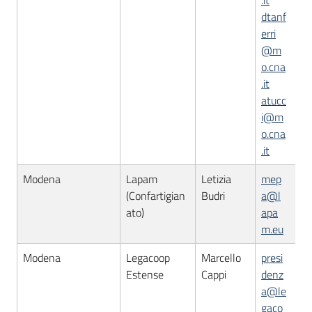
.it
dtanf
erri
@m
o.cna
.it
atucc
i@m
o.cna
.it
Modena
Lapam
Letizia
mep
(Confartigian
Budri
a@l
ato)
apa
m.eu
Modena
Legacoop
Marcello
presi
Estense
Cappi
denz
a@le
gaco