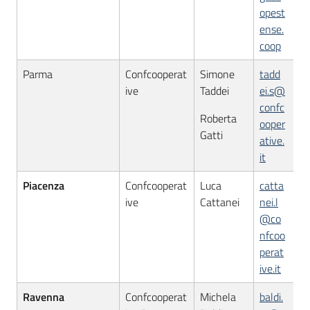
opest
ense.
coop
Parma
Confcooperat
Simone
tadd
ive
Taddei
ei.s@
confc
Roberta
ooper
Gatti
ative.
it
Piacenza
Confcooperat
Luca
catta
ive
Cattanei
nei.l
@co
nfcoo
perat
ive.it
Ravenna
Confcooperat
Michela
baldi.