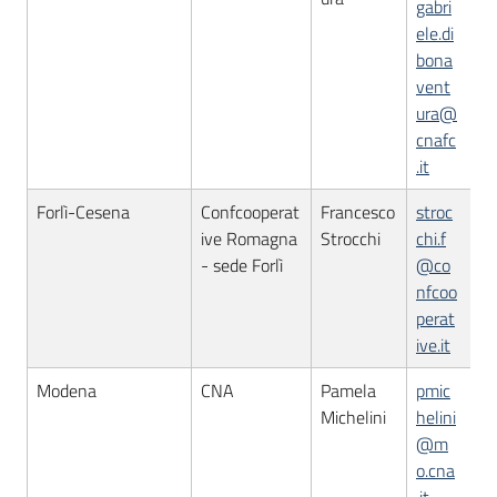
gabri
ele.di
bona
vent
ura@
cnafc
.it
Forlì-Cesena
Confcooperat
Francesco
stroc
ive Romagna
Strocchi
chi.f
- sede Forlì
@co
nfcoo
perat
ive.it
Modena
CNA
Pamela
pmic
Michelini
helini
@m
o.cna