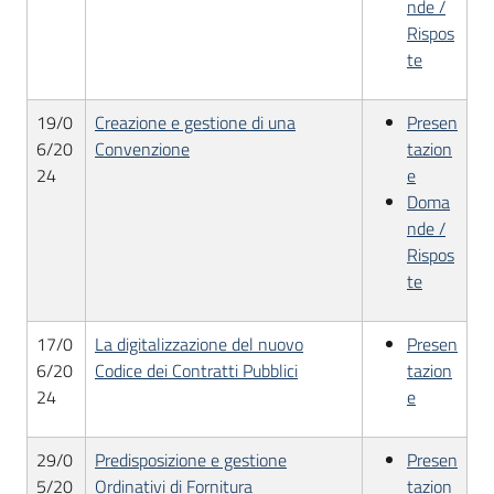
nde /
Rispos
te
19/0
Creazione e gestione di una
Presen
6/20
Convenzione
tazion
24
e
Doma
nde /
Rispos
te
17/0
La digitalizzazione del nuovo
Presen
6/20
Codice dei Contratti Pubblici
tazion
24
e
29/0
Predisposizione e gestione
Presen
5/20
Ordinativi di Fornitura
tazion