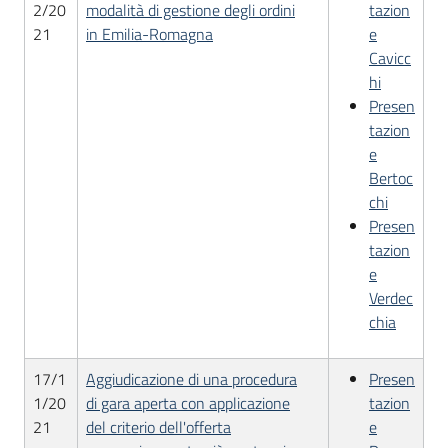
2/20
modalità di gestione degli ordini
tazion
21
in Emilia-Romagna
e
Cavicc
hi
Presen
tazion
e
Bertoc
chi
Presen
tazion
e
Verdec
chia
17/1
Aggiudicazione di una procedura
Presen
1/20
di gara aperta con applicazione
tazion
21
del criterio dell'offerta
e