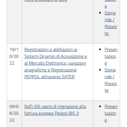
e
Doma
nde /
Rispos
te
19/1
Registrazioni e abilitazioni ai
Presen
0/20
Sistemi Dinamici di Acquisizione e
tazion
22
al Mercato Elettronico, variazioni
e
anagrafiche e Registrazione
Doma
PEPPOL attraverso SATER
nde /
Rispos
te
09/0
NoTI-ER: piano di migrazione alla
Presen
6/20
fattura europea Peppol BIS 3
tazion
22
e