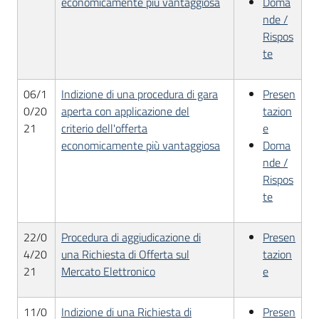
economicamente più vantaggiosa
Doma
nde /
Rispos
te
06/1
Indizione di una procedura di gara
Presen
0/20
aperta con applicazione del
tazion
21
criterio dell'offerta
e
economicamente più vantaggiosa
Doma
nde /
Rispos
te
22/0
Procedura di aggiudicazione di
Presen
4/20
una Richiesta di Offerta sul
tazion
21
Mercato Elettronico
e
11/0
Indizione di una Richiesta di
Presen