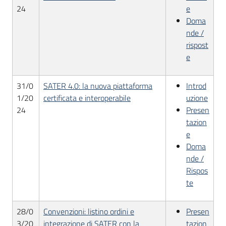
24
e
Doma
nde /
rispost
e
31/0
SATER 4.0: la nuova piattaforma
Introd
1/20
certificata e interoperabile
uzione
24
Presen
tazion
e
Doma
nde /
Rispos
te
28/0
Convenzioni: listino ordini e
Presen
3/20
integrazione di SATER con la
tazion