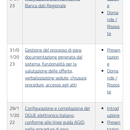
23
Banca dati Regionale
e
Doma
nde /
Rispos
te
31/0
Gestione del processo di gara:
Presen
1/20
documentazione generata dal
tazion
23
sistema, funzionalità per la
e
valutazione delle offerte,
Doma
verbalizzazione sedute, chiusura
nde /
procedure, accesso agli atti
Rispos
te
29/1
Configurazione e compilazione del
Introd
1/20
DGUE elettronico italiano,
uzione
22
conforme alle linee guida AGID,
Presen
nelle procedure di gara
tazion