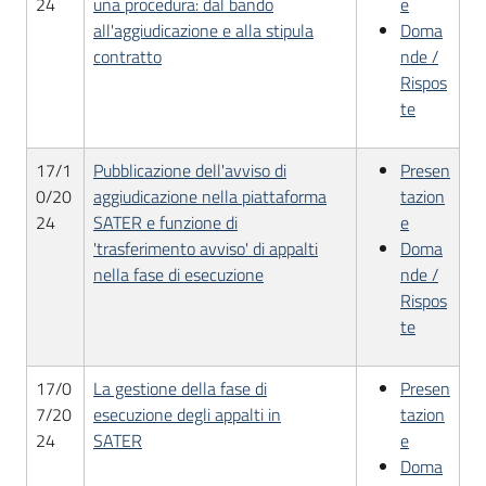
24
una procedura: dal bando
e
Seguici
all'aggiudicazione e alla stipula
Doma
su
contratto
nde /
Rispos
te
17/1
Pubblicazione dell'avviso di
Presen
0/20
aggiudicazione nella piattaforma
tazion
24
SATER e funzione di
e
'trasferimento avviso' di appalti
Doma
nella fase di esecuzione
nde /
Rispos
te
17/0
La gestione della fase di
Presen
7/20
esecuzione degli appalti in
tazion
24
SATER
e
Doma