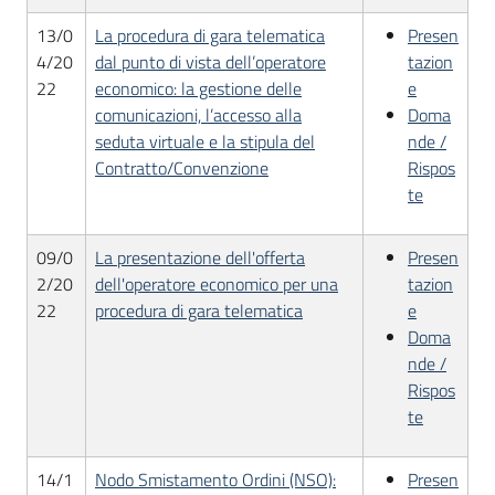
13/0
La procedura di gara telematica
Presen
4/20
dal punto di vista dell’operatore
tazion
22
economico: la gestione delle
e
comunicazioni, l’accesso alla
Doma
seduta virtuale e la stipula del
nde /
Contratto/Convenzione
Rispos
te
09/0
La presentazione dell'offerta
Presen
2/20
dell'operatore economico per una
tazion
22
procedura di gara telematica
e
Doma
nde /
Rispos
te
14/1
Nodo Smistamento Ordini (NSO):
Presen