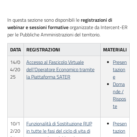
acquisto
In questa sezione sono disponibili le
registrazioni di
webinar e sessioni formative
organizzate da Intercent-ER
Supporto
per le Pubbliche Amministrazioni del territorio.
DATA
REGISTRAZIONI
MATERIALI
Piattaforme
telematiche
14/0
Accesso al Fascicolo Virtuale
Presen
4/20
dell’Operatore Economico tramite
tazion
25
la Piattaforma SATER
e
Doma
nde /
Rispos
te
English
site
10/1
Funzionalità di Sostituzione RUP
Presen
2/20
in tutte le fasi del ciclo di vita di
tazion