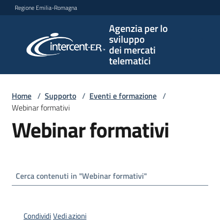
Vai al contenuto
Vai alla navigazione
Vai al footer
Regione Emilia-Romagna
Agenzia per lo
Agenzia
sviluppo
per lo
dei mercati
sviluppo
telematici
dei
mercati
telematici
Home
/
Supporto
/
Eventi e formazione
/
Webinar formativi
Webinar formativi
L'Agenzia
Bandi
e
strumenti
di
Condividi
Vedi azioni