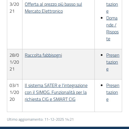
3/20
Offerta al prezzo più basso sul
tazion
21
Mercato Elettronico
e
Doma
nde /
Rispos
te
28/0
Raccolta fabbisogni
Presen
1/20
tazion
21
e
03/1
Il sistema SATER e l'integrazione
Presen
1/20
con il SIMOG. Funzionalità per la
tazion
20
richiesta CIG e SMART CIG
e
Ultimo aggiornamento
:
11-12-2025 14:21