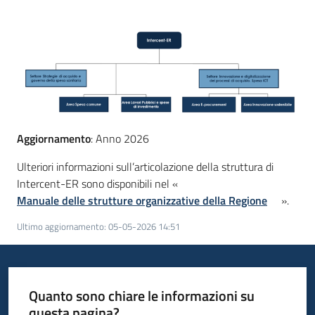
acquisto
Supporto
Piattaforme
Aggiornamento
: Anno 2026
telematiche
Ulteriori informazioni sull’articolazione della struttura di
Intercent-ER sono disponibili nel «
Manuale delle strutture organizzative della Regione
».
Ultimo aggiornamento
:
05-05-2026 14:51
English
site
Quanto sono chiare le informazioni su
questa pagina?