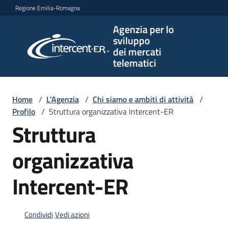
Vai al contenuto
Vai alla navigazione
Vai al footer
Regione Emilia-Romagna
Agenzia per lo
Agenzia
sviluppo
per lo
dei mercati
sviluppo
telematici
dei
mercati
telematici
Home
/
L'Agenzia
/
Chi siamo e ambiti di attività
/
Profilo
/
Struttura organizzativa Intercent-ER
Struttura
L'Agenzia
organizzativa
Intercent-ER
Bandi
e
strumenti
Condividi
Vedi azioni
di